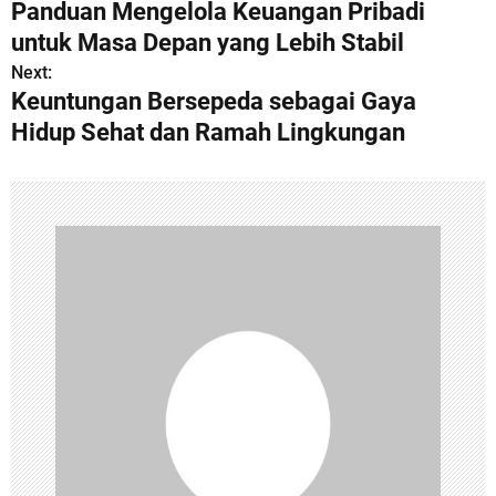
Panduan Mengelola Keuangan Pribadi
o
untuk Masa Depan yang Lebih Stabil
s
Next:
Keuntungan Bersepeda sebagai Gaya
t
Hidup Sehat dan Ramah Lingkungan
n
a
v
i
g
a
t
i
o