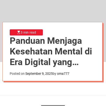
d
e
3 min read
Panduan Menjaga
Kesehatan Mental di
Era Digital yang
Penuh Tekanan
Posted on
September 9, 2025
by
oma777