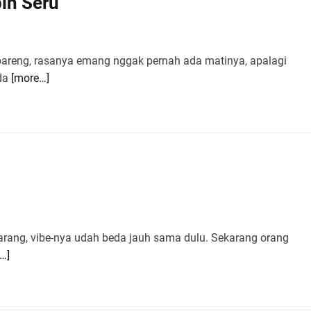
ih Seru
bareng, rasanya emang nggak pernah ada matinya, apalagi
eda
[more…]
ang, vibe-nya udah beda jauh sama dulu. Sekarang orang
…]