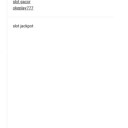
slot gacor
okeplay777
slot jackpot