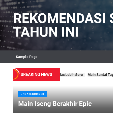
S
k
REKOMENDASI S
i
p
t
TAHUN INI
o
c
o
n
t
Sample Page
e
n
t
BREAKING NEWS
r Bareng Teman Sekelas Lebih Seru
Main Santai Tapi Menang Teru
UNCATEGORIZED
Main Iseng Berakhir Epic