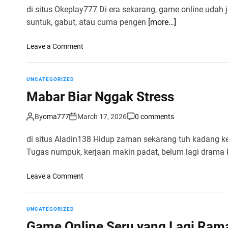
a
di situs Okeplay777 Di era sekarang, game online udah j
n
r
suntuk, gabut, atau cuma pengen
K
[more…]
e
e
n
t
o
Leave a Comment
g
a
n
B
g
G
e
i
a
UNCATEGORIZED
s
h
m
Mabar Biar Nggak Stress
t
a
e
i
n
O
By
oma777
March 17, 2026
0 comments
e
n
l
di situs Aladin138 Hidup zaman sekarang tuh kadang ke
i
Tugas numpuk, kerjaan makin padat, belum lagi drama
n
e
o
Leave a Comment
y
n
a
M
n
a
UNCATEGORIZED
g
b
Game Online Seru yang Lagi Rama
B