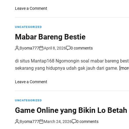
T
J
e
o
Leave a Comment
a
r
n
d
u
G
i
s
a
UNCATEGORIZED
G
m
Mabar Bareng Bestie
G
e
P
O
By
oma777
April 8, 2026
0 comments
a
n
r
l
di situs Mantap168 Ngomongin soal mabar bareng best
a
i
sekarang yang hidupnya udah gak jauh dari game.
h
[mor
n
e
o
Leave a Comment
y
n
a
M
n
a
UNCATEGORIZED
g
b
Game Online yang Bikin Lo Betah
B
a
i
r
By
oma777
March 24, 2026
0 comments
k
B
i