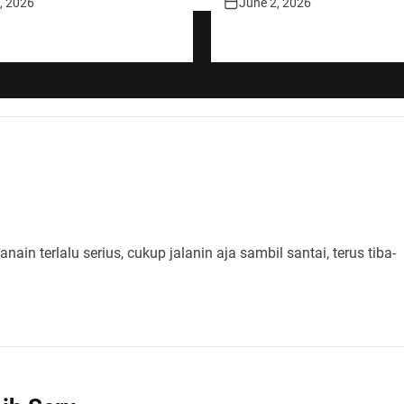
, 2026
June 2, 2026
ain terlalu serius, cukup jalanin aja sambil santai, terus tiba-