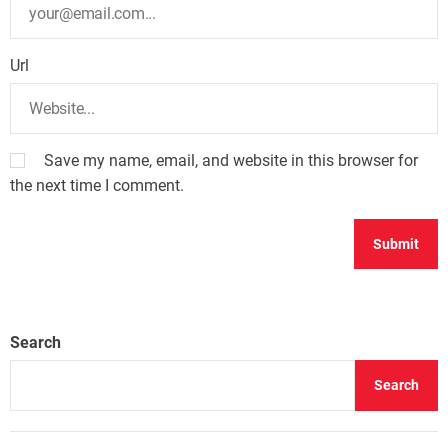
Url
Save my name, email, and website in this browser for
the next time I comment.
Search
Search