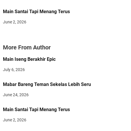
Main Santai Tapi Menang Terus
June 2, 2026
More From Author
Main Iseng Berakhir Epic
July 6, 2026
Mabar Bareng Teman Sekelas Lebih Seru
June 24, 2026
Main Santai Tapi Menang Terus
June 2, 2026