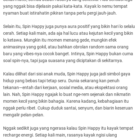
yang nggak bisa dijelasin pakai kata-kata. Kayak lo nemu tempat
nyaman buat istirahatin pikiran tanpa perlu pergi jauh-jauh.
Selain itu, Spin Happy juga punya aura positif yang bikin hari lo selalu
cerah. Setiap kali main, ada aja hal lucu atau kejutan kecil yang bikin
lo ketawa. Mungkin itu momen menang gede, mungkin efek
animasinya yang gokil, atau bahkan obrolan random sama orang
baru yang vibes-nya cocok banget. Intinya, Spin Happy bukan cuma
soal spin-nya, tapi juga suasana yang diciptakan di sekitarnya.
Kalau dilihat dari sisi anak muda, Spin Happy juga jadi simbol gaya
hidup yang bebas tapi tetap seru. Dunia sekarang kan penuh
tekanan—entah dari kerjaan, sosial media, atau ekspektasi orang
lain. Nah, Spin Happy ngajak lo buat nge-rem sejenak dan nikmatin
momen kecil yang bikin bahagia. Karena kadang, kebahagiaan itu
nggak perlu ribet. Cukup duduk santai, senyum, dan biarin keseruan
mengalir pelan-pelan.
Nggak sedikit juga yang ngerasa kalau Spin Happy itu kayak tempat
recharge energi. Setiap kali main, rasanya kayak ngisi ulang