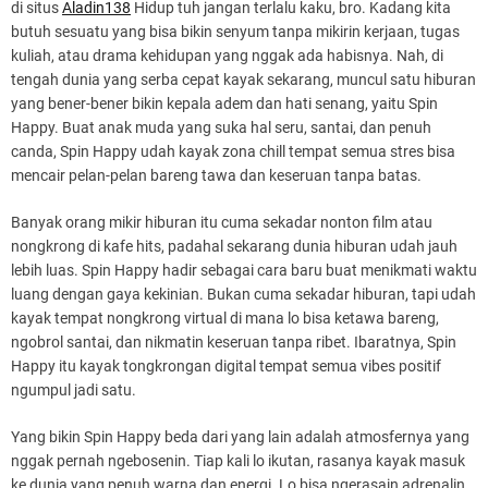
di situs
Aladin138
Hidup tuh jangan terlalu kaku, bro. Kadang kita
butuh sesuatu yang bisa bikin senyum tanpa mikirin kerjaan, tugas
kuliah, atau drama kehidupan yang nggak ada habisnya. Nah, di
tengah dunia yang serba cepat kayak sekarang, muncul satu hiburan
yang bener-bener bikin kepala adem dan hati senang, yaitu Spin
Happy. Buat anak muda yang suka hal seru, santai, dan penuh
canda, Spin Happy udah kayak zona chill tempat semua stres bisa
mencair pelan-pelan bareng tawa dan keseruan tanpa batas.
Banyak orang mikir hiburan itu cuma sekadar nonton film atau
nongkrong di kafe hits, padahal sekarang dunia hiburan udah jauh
lebih luas. Spin Happy hadir sebagai cara baru buat menikmati waktu
luang dengan gaya kekinian. Bukan cuma sekadar hiburan, tapi udah
kayak tempat nongkrong virtual di mana lo bisa ketawa bareng,
ngobrol santai, dan nikmatin keseruan tanpa ribet. Ibaratnya, Spin
Happy itu kayak tongkrongan digital tempat semua vibes positif
ngumpul jadi satu.
Yang bikin Spin Happy beda dari yang lain adalah atmosfernya yang
nggak pernah ngebosenin. Tiap kali lo ikutan, rasanya kayak masuk
ke dunia yang penuh warna dan energi. Lo bisa ngerasain adrenalin