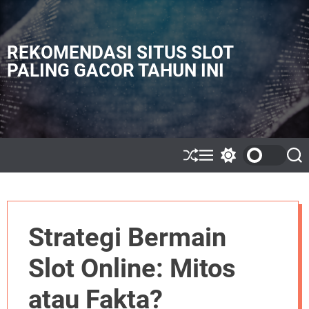
S
k
i
REKOMENDASI SITUS SLOT
p
PALING GACOR TAHUN INI
t
o
c
o
n
t
e
S
M
S
S
h
e
w
e
n
u
n
i
a
t
ff
u
t
r
l
c
c
e
h
h
Strategi Bermain
c
o
l
Slot Online: Mitos
o
r
m
atau Fakta?
o