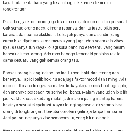
kayak ada cerita baru yang bisa lo bagiin ke temen-temen di
tongkrongan.
Di sisi lain, jackpot online juga bikin malem jadi momen lebih personal.
Gak semua orang ngerti gimana rasanya, dan itu justru bikin seru
karena ada nuansa eksklusif. Lo kayak punya dunia sendiri yang
cuma bisa dipahami sama mereka yang juga udah ngerasain vibes-
nya. Rasanya tuh kayak lo lagi suka band indie tertentu yang belum
banyak dikenal orang. Ada rasa bangga tersendiri pas bisa relate
sama sesuatu yang gak semua orang tau.
Banyak orang bilang jackpot online itu soal hoki, dan emang ada
benernya. Tapi di balik hoki itu ada juga faktor mood dan timing. Ada
momen di mana lo ngerasa malem ini kayaknya cocok buat nge-spin,
dan anehnya perasaan itu sering kali bener. Malam yang udah lo pilih
jadi waktu khusus kadang malah jadi malem paling mantap karena
hasilnya sesuai ekspektasi. Kayak lo lagi ngerasa click sama vibes
orang di tongkrongan, tiba-tiba obrolan ngalir aja tanpa hambatan.
Jackpot online punya vibe semacam itu, yang bikin lo nagih.
Gaya anak muda sekarang emang identik sama hal-hal instan, tapi