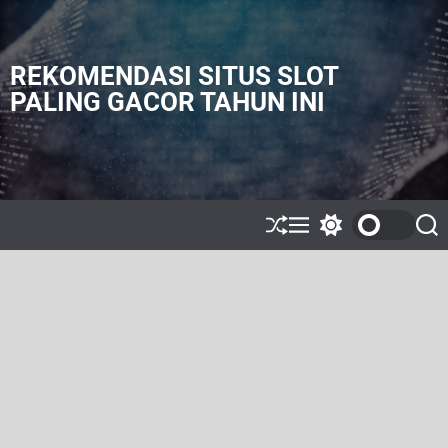
S
k
i
REKOMENDASI SITUS SLOT
p
PALING GACOR TAHUN INI
t
o
c
o
n
t
e
S
M
S
S
h
e
w
e
n
u
n
i
a
t
ff
u
t
r
l
c
c
e
h
h
c
o
l
o
r
m
o