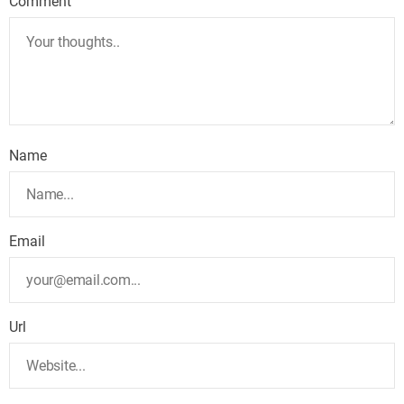
Comment
Name
Email
Url