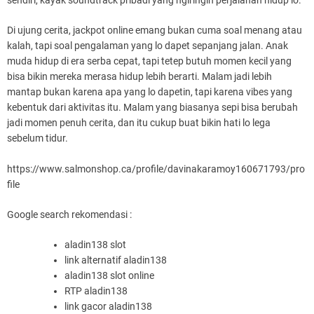
sendiri, kayak soundtrack pribadi yang ngiringin perjalanan hidup lo.
Di ujung cerita, jackpot online emang bukan cuma soal menang atau
kalah, tapi soal pengalaman yang lo dapet sepanjang jalan. Anak
muda hidup di era serba cepat, tapi tetep butuh momen kecil yang
bisa bikin mereka merasa hidup lebih berarti. Malam jadi lebih
mantap bukan karena apa yang lo dapetin, tapi karena vibes yang
kebentuk dari aktivitas itu. Malam yang biasanya sepi bisa berubah
jadi momen penuh cerita, dan itu cukup buat bikin hati lo lega
sebelum tidur.
https://www.salmonshop.ca/profile/davinakaramoy160671793/pro
file
Google search rekomendasi :
aladin138 slot
link alternatif aladin138
aladin138 slot online
RTP aladin138
link gacor aladin138