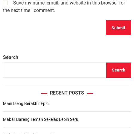
Save my name, email, and website in this browser for
the next time I comment.
Search
Search
RECENT POSTS
Main Iseng Berakhir Epic
Mabar Bareng Teman Sekelas Lebih Seru