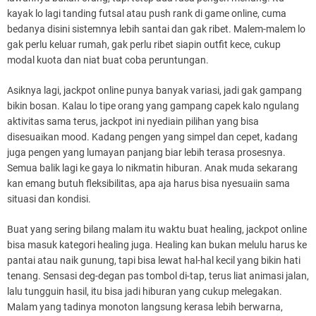
kayak lo lagi tanding futsal atau push rank di game online, cuma
bedanya disini sistemnya lebih santai dan gak ribet. Malem-malem lo
gak perlu keluar rumah, gak perlu ribet siapin outfit kece, cukup
modal kuota dan niat buat coba peruntungan.
Asiknya lagi, jackpot online punya banyak variasi, jadi gak gampang
bikin bosan. Kalau lo tipe orang yang gampang capek kalo ngulang
aktivitas sama terus, jackpot ini nyediain pilihan yang bisa
disesuaikan mood. Kadang pengen yang simpel dan cepet, kadang
juga pengen yang lumayan panjang biar lebih terasa prosesnya.
Semua balik lagi ke gaya lo nikmatin hiburan. Anak muda sekarang
kan emang butuh fleksibilitas, apa aja harus bisa nyesuaiin sama
situasi dan kondisi.
Buat yang sering bilang malam itu waktu buat healing, jackpot online
bisa masuk kategori healing juga. Healing kan bukan melulu harus ke
pantai atau naik gunung, tapi bisa lewat hal-hal kecil yang bikin hati
tenang. Sensasi deg-degan pas tombol di-tap, terus liat animasi jalan,
lalu tungguin hasil, itu bisa jadi hiburan yang cukup melegakan.
Malam yang tadinya monoton langsung kerasa lebih berwarna,