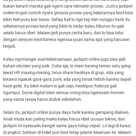
bukan berarti mereka gak ngerti cara nikmatin proses. Justru jackpot
online ini jadi contoh nyata gimana proses yang keliatannya kecil bisa
bikin feel puas luar biasa. Setiap kali lo nge-tap dan nunggu hasil, itu
sebenernya proses kecil yang bikin lo sadar kalau hiburan itu gak
selalu harus ribet. Malam jadi punya cerita baru, dan lo bisa tidur
dengan senyum kecil karena ngerasa puas sama apa yang barusan
terjadi.
Kalau ngomongin soal kebersamaan, jackpot online juga bisa jadi
bahan obrolan yang asik. Coba aja, lo main bareng temen satu geng
lewat HP masing-masing, terus share hasilnya di grup. Ada yang
ketawa ngakak gara-gara zonk, ada yang teriak heboh karena dapet
hasil gede. Itu bikin malam lo gak sepi, meskipun fisiknya gak
ngumpul. Dunia digital bikin semua orang bisa ngerasain momen
yang sama tanpa harus duduk sebelahan.
Selain itu, jackpot online punya daya tarik karena gampang diakses.
Anak muda kan paling males kalau harus ribet urusan teknis, dan
jackpot ini nyesuaiin banget sama gaya hidup cepat. Lo lagi di kasur,
di angkot, bahkan di toilet pun bisa tetap jalanin keseruan ini. Malam