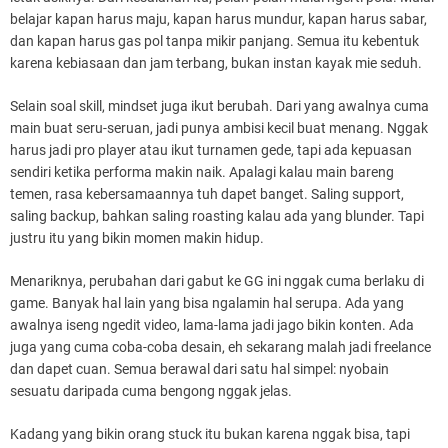
belajar kapan harus maju, kapan harus mundur, kapan harus sabar,
dan kapan harus gas pol tanpa mikir panjang. Semua itu kebentuk
karena kebiasaan dan jam terbang, bukan instan kayak mie seduh.
Selain soal skill, mindset juga ikut berubah. Dari yang awalnya cuma
main buat seru-seruan, jadi punya ambisi kecil buat menang. Nggak
harus jadi pro player atau ikut turnamen gede, tapi ada kepuasan
sendiri ketika performa makin naik. Apalagi kalau main bareng
temen, rasa kebersamaannya tuh dapet banget. Saling support,
saling backup, bahkan saling roasting kalau ada yang blunder. Tapi
justru itu yang bikin momen makin hidup.
Menariknya, perubahan dari gabut ke GG ini nggak cuma berlaku di
game. Banyak hal lain yang bisa ngalamin hal serupa. Ada yang
awalnya iseng ngedit video, lama-lama jadi jago bikin konten. Ada
juga yang cuma coba-coba desain, eh sekarang malah jadi freelance
dan dapet cuan. Semua berawal dari satu hal simpel: nyobain
sesuatu daripada cuma bengong nggak jelas.
Kadang yang bikin orang stuck itu bukan karena nggak bisa, tapi