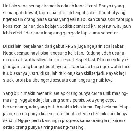
Hal lain yang sering diremehin adalah konsistensi. Banyak yang
semangat di awal, tapi cepat drop di tengah jalan. Padahal yang
ngebedain orang biasa sama yang GG itu bukan cuma skill, tapi juga
konsisten latihan dan belajar. Sedikit demi sedikit, tapi rutin, itu jauh
lebih efektif daripada langsung gas gede tapi cuma sebentar.
Di sisi lain, perjalanan dari gabut ke GG juga ngajarin soal sabar.
Nggak semua hasil bisa langsung keliatan. Kadang udah usaha
maksimal, tapi hasilnya belum sesuai ekspektasi. Di momen kayak
gini, gampang banget buat nyerah. Tapi kalau bisa ngelewatin fase
itu, biasanya justru di situlah titik lonjakan skill terjadi. Kayak lagi
stuck, tapi tiba-tiba ngerti sesuatu dan langsung naik level.
Yang bikin makin menarik, setiap orang punya cerita unik masing-
masing. Nggak ada jalur yang sama persis. Ada yang cepet
berkembang, ada yang butuh waktu lebih lama. Tapi selama tetap
jalan, semua punya kesempatan buat jadi versi terbaik dari dirinya
sendiri. Nggak perlu bandingin progress sama orang lain, karena
setiap orang punya timing masing-masing.