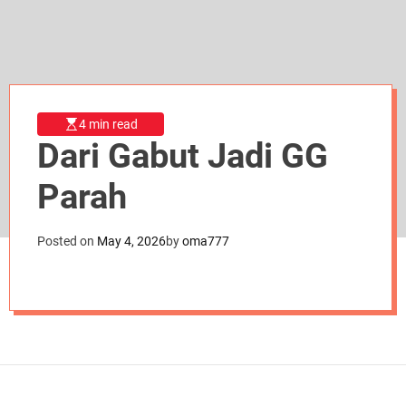
d
e
4 min read
Dari Gabut Jadi GG
Parah
Posted on
May 4, 2026
by
oma777