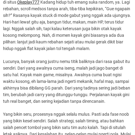
di situs
Okeplay777
Kadang hidup tuh emang suka random, ya. Lagi
rebahan, scroll medsos tanpa arah, tiba-tiba kepikiran, “Gue ngapain
sih?” Rasanya kayak stuck di mode gabut yang nggak ada ujungnya.
Hari-hari lewat gitu aja, bangun tidur, makan, main HP, terus tidur
lagi. Nggak salah sih, tapi kalau keterusan juga bikin otak kayak
kosong melompong. Nah, di momen kayak gini biasanya ada dua
pilihan: lanjut jadi kaum rebahan sejati atau mulai gerak dikit biar
hidup nggak flat kayak jalan tol tengah malam.
Lucunya, banyak orang justru nemu titik baliknya dari rasa gabut itu
sendiri. Dari yang awalnya cuma iseng, malah jadi jago banget di
satu hal. Kayak main game, misalnya. Awalnya cuma buat ngisi
waktu kosong, eh lama-lama jadi ngerti mekanik, hafal map, sampai
akhirnya bisa dibilang GG parah. Dari yang tadinya sering jadi beban
tim, berubah jadi carry yang ditunggu-tunggu. Perjalanan kayak gini
tuh real banget, dan sering kejadian tanpa direncanain.
Yang bikin seru, prosesnya nggak selalu mulus. Pasti ada fase noob
yang bikin kesel sendiri. Salah strategi, salah timing, atau bahkan
salah pencet tombol yang bikin satu tim auto kalah. Tapi di situlah
letak asiknya. Dari kesalahan itu, pelan-pelan mulai ngerti pola. Mulai