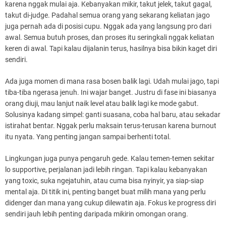
karena nggak mulai aja. Kebanyakan mikir, takut jelek, takut gagal,
takut di-judge. Padahal semua orang yang sekarang keliatan jago
juga pernah ada di posisi cupu. Nggak ada yang langsung pro dari
awal. Semua butuh proses, dan proses itu seringkali nggak keliatan
keren di awal. Tapi kalau dijalanin terus, hasilnya bisa bikin kaget diri
sendiri.
Ada juga momen di mana rasa bosen balik lagi. Udah mulai jago, tapi
tiba-tiba ngerasa jenuh. Ini wajar banget. Justru di fase ini biasanya
orang diuji, mau lanjut naik level atau balik lagi ke mode gabut.
Solusinya kadang simpel: ganti suasana, coba hal baru, atau sekadar
istirahat bentar. Nggak perlu maksain terus-terusan karena burnout
itu nyata. Yang penting jangan sampai berhenti total.
Lingkungan juga punya pengaruh gede. Kalau temen-temen sekitar
lo supportive, perjalanan jadi lebih ringan. Tapi kalau kebanyakan
yang toxic, suka ngejatuhin, atau cuma bisa nyinyir, ya siap-siap
mental aja. Di titik ini, penting banget buat milih mana yang perlu
didenger dan mana yang cukup dilewatin aja. Fokus ke progress diri
sendiri jauh lebih penting daripada mikirin omongan orang.