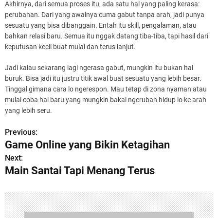
Akhirnya, dari semua proses itu, ada satu hal yang paling kerasa:
perubahan. Dari yang awalnya cuma gabut tanpa arah, jadi punya
sesuatu yang bisa dibanggain. Entah itu skill, pengalaman, atau
bahkan relasi baru. Semua itu nggak datang tiba-tiba, tapi hasil dari
keputusan kecil buat mulai dan terus lanjut.
Jadi kalau sekarang lagi ngerasa gabut, mungkin itu bukan hal
buruk. Bisa jadi itu justru titik awal buat sesuatu yang lebih besar.
Tinggal gimana cara lo ngerespon. Mau tetap di zona nyaman atau
mulai coba hal baru yang mungkin bakal ngerubah hidup lo ke arah
yang lebih seru.
Previous:
P
Game Online yang Bikin Ketagihan
o
Next:
Main Santai Tapi Menang Terus
s
t
n