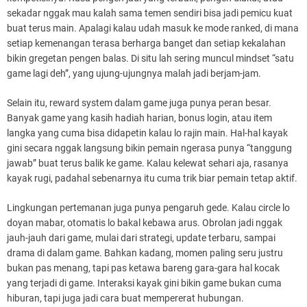
sekadar nggak mau kalah sama temen sendiri bisa jadi pemicu kuat
buat terus main. Apalagi kalau udah masuk ke mode ranked, di mana
setiap kemenangan terasa berharga banget dan setiap kekalahan
bikin gregetan pengen balas. Di situ lah sering muncul mindset “satu
game lagi deh”, yang ujung-ujungnya malah jadi berjam-jam.
Selain itu, reward system dalam game juga punya peran besar.
Banyak game yang kasih hadiah harian, bonus login, atau item
langka yang cuma bisa didapetin kalau lo rajin main. Hal-hal kayak
gini secara nggak langsung bikin pemain ngerasa punya “tanggung
jawab” buat terus balik ke game. Kalau kelewat sehari aja, rasanya
kayak rugi, padahal sebenarnya itu cuma trik biar pemain tetap aktif.
Lingkungan pertemanan juga punya pengaruh gede. Kalau circle lo
doyan mabar, otomatis lo bakal kebawa arus. Obrolan jadi nggak
jauh-jauh dari game, mulai dari strategi, update terbaru, sampai
drama di dalam game. Bahkan kadang, momen paling seru justru
bukan pas menang, tapi pas ketawa bareng gara-gara hal kocak
yang terjadi di game. Interaksi kayak gini bikin game bukan cuma
hiburan, tapi juga jadi cara buat mempererat hubungan.