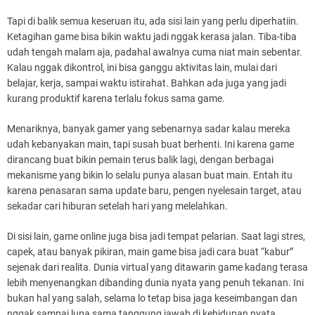
Tapi di balik semua keseruan itu, ada sisi lain yang perlu diperhatiin.
Ketagihan game bisa bikin waktu jadi nggak kerasa jalan. Tiba-tiba
udah tengah malam aja, padahal awalnya cuma niat main sebentar.
Kalau nggak dikontrol, ini bisa ganggu aktivitas lain, mulai dari
belajar, kerja, sampai waktu istirahat. Bahkan ada juga yang jadi
kurang produktif karena terlalu fokus sama game.
Menariknya, banyak gamer yang sebenarnya sadar kalau mereka
udah kebanyakan main, tapi susah buat berhenti. Ini karena game
dirancang buat bikin pemain terus balik lagi, dengan berbagai
mekanisme yang bikin lo selalu punya alasan buat main. Entah itu
karena penasaran sama update baru, pengen nyelesain target, atau
sekadar cari hiburan setelah hari yang melelahkan.
Di sisi lain, game online juga bisa jadi tempat pelarian. Saat lagi stres,
capek, atau banyak pikiran, main game bisa jadi cara buat “kabur”
sejenak dari realita. Dunia virtual yang ditawarin game kadang terasa
lebih menyenangkan dibanding dunia nyata yang penuh tekanan. Ini
bukan hal yang salah, selama lo tetap bisa jaga keseimbangan dan
nggak sampai lupa sama tanggung jawab di kehidupan nyata.