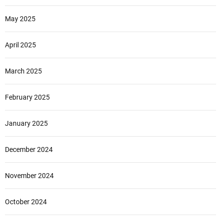
May 2025
April 2025
March 2025
February 2025
January 2025
December 2024
November 2024
October 2024