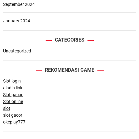
September 2024
January 2024
CATEGORIES
Uncategorized
REKOMENDASI GAME
Slot login
aladin link
Slot gacor
Slot online
slot
slot gacor
okeplay777