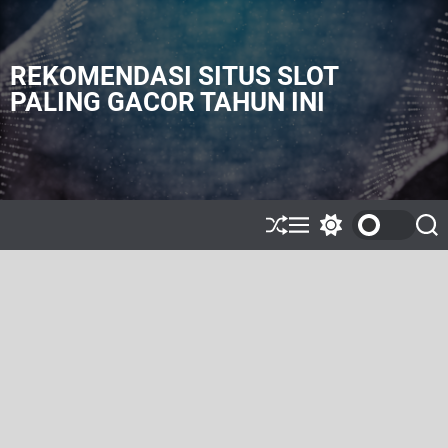
S
k
i
REKOMENDASI SITUS SLOT
p
PALING GACOR TAHUN INI
t
o
c
o
n
t
e
S
M
S
S
h
e
w
e
n
u
n
i
a
t
ff
u
t
r
l
c
c
e
h
h
c
o
l
o
r
m
o