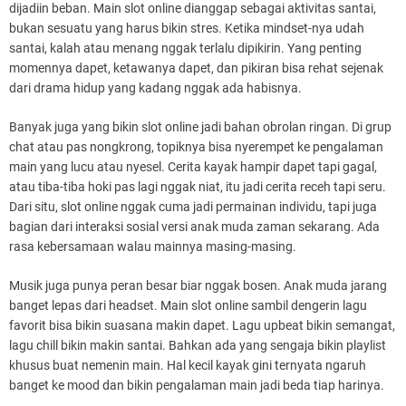
dijadiin beban. Main slot online dianggap sebagai aktivitas santai,
bukan sesuatu yang harus bikin stres. Ketika mindset-nya udah
santai, kalah atau menang nggak terlalu dipikirin. Yang penting
momennya dapet, ketawanya dapet, dan pikiran bisa rehat sejenak
dari drama hidup yang kadang nggak ada habisnya.
Banyak juga yang bikin slot online jadi bahan obrolan ringan. Di grup
chat atau pas nongkrong, topiknya bisa nyerempet ke pengalaman
main yang lucu atau nyesel. Cerita kayak hampir dapet tapi gagal,
atau tiba-tiba hoki pas lagi nggak niat, itu jadi cerita receh tapi seru.
Dari situ, slot online nggak cuma jadi permainan individu, tapi juga
bagian dari interaksi sosial versi anak muda zaman sekarang. Ada
rasa kebersamaan walau mainnya masing-masing.
Musik juga punya peran besar biar nggak bosen. Anak muda jarang
banget lepas dari headset. Main slot online sambil dengerin lagu
favorit bisa bikin suasana makin dapet. Lagu upbeat bikin semangat,
lagu chill bikin makin santai. Bahkan ada yang sengaja bikin playlist
khusus buat nemenin main. Hal kecil kayak gini ternyata ngaruh
banget ke mood dan bikin pengalaman main jadi beda tiap harinya.