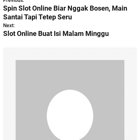
Previous:
P
Spin Slot Online Biar Nggak Bosen, Main
o
Santai Tapi Tetep Seru
s
Next:
Slot Online Buat Isi Malam Minggu
t
n
a
v
i
g
a
t
i