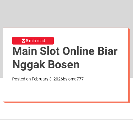
d
e
5 min read
Main Slot Online Biar
Nggak Bosen
Posted on
February 3, 2026
by
oma777