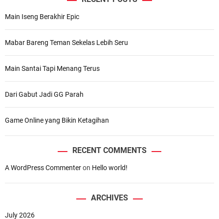
Main Iseng Berakhir Epic
Mabar Bareng Teman Sekelas Lebih Seru
Main Santai Tapi Menang Terus
Dari Gabut Jadi GG Parah
Game Online yang Bikin Ketagihan
RECENT COMMENTS
A WordPress Commenter
on
Hello world!
ARCHIVES
July 2026