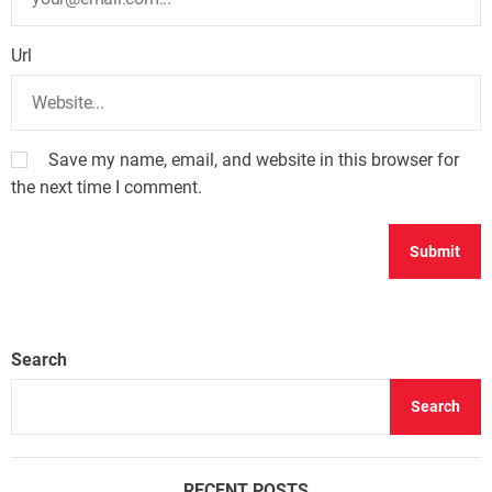
Url
Save my name, email, and website in this browser for
the next time I comment.
Search
Search
RECENT POSTS