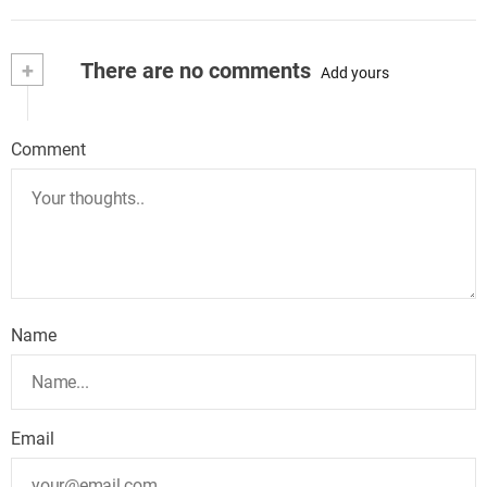
+
There are no comments
Add yours
Comment
Name
Email