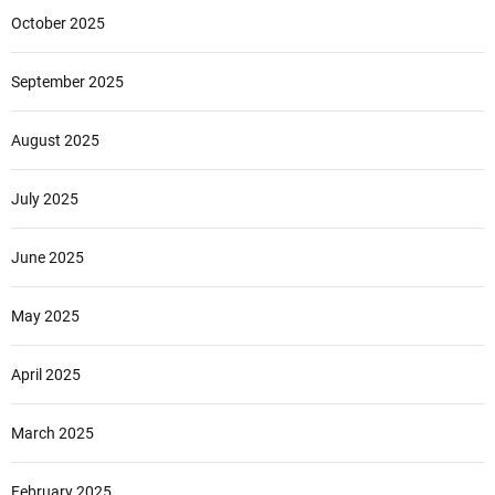
October 2025
September 2025
August 2025
July 2025
June 2025
May 2025
April 2025
March 2025
February 2025