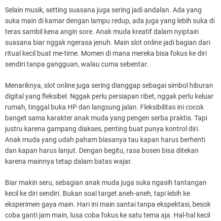
Selain musik, setting suasana juga sering jadi andalan. Ada yang
suka main di kamar dengan lampu redup, ada juga yang lebih suka di
teras sambil kena angin sore. Anak muda kreatif dalam nyiptain
suasana biar nggak ngerasa jenuh. Main slot online jadi bagian dari
ritual kecil buat me-time. Momen di mana mereka bisa fokus ke diri
sendiri tanpa gangguan, walau cuma sebentar.
Menariknya, slot online juga sering dianggap sebagai simbol hiburan
digital yang fleksibel. Nggak perlu persiapan ribet, nggak perlu keluar
rumah, tinggal buka HP dan langsung jalan. Fleksibilitas ini cocok
banget sama karakter anak muda yang pengen serba praktis. Tapi
justru karena gampang diakses, penting buat punya kontrol diri.
Anak muda yang udah paham biasanya tau kapan harus berhenti
dan kapan harus lanjut. Dengan begitu, rasa bosen bisa ditekan
karena mainnya tetap dalam batas wajar.
Biar makin seru, sebagian anak muda juga suka ngasih tantangan
kecil ke diri sendiri. Bukan soal target aneh-aneh, tapi lebih ke
eksperimen gaya main. Hari ini main santai tanpa ekspektasi, besok
coba ganti jam main, lusa coba fokus ke satu tema aja. Hal-hal kecil