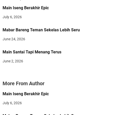
Main Iseng Berakhir Epic
July 6, 2026
Mabar Bareng Teman Sekelas Lebih Seru
June 24, 2026
Main Santai Tapi Menang Terus
June 2, 2026
More From Author
Main Iseng Berakhir Epic
July 6, 2026