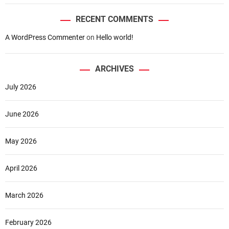
RECENT COMMENTS
A WordPress Commenter
on
Hello world!
ARCHIVES
July 2026
June 2026
May 2026
April 2026
March 2026
February 2026