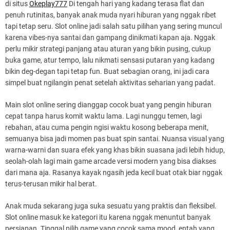
di situs
Okeplay777
Di tengah hari yang kadang terasa flat dan
penuh rutinitas, banyak anak muda nyari hiburan yang nggak ribet
tapi tetap seru. Slot online jadi salah satu pilihan yang sering muncul
karena vibes-nya santai dan gampang dinikmati kapan aja. Nggak
perlu mikir strategi panjang atau aturan yang bikin pusing, cukup
buka game, atur tempo, lalu nikmati sensasi putaran yang kadang
bikin deg-degan tapi tetap fun. Buat sebagian orang, ini jadi cara
simpel buat ngilangin penat setelah aktivitas seharian yang padat.
Main slot online sering dianggap cocok buat yang pengin hiburan
cepat tanpa harus komit waktu lama. Lagi nunggu temen, lagi
rebahan, atau cuma pengin ngisi waktu kosong beberapa menit,
semuanya bisa jadi momen pas buat spin santai. Nuansa visual yang
warna-warni dan suara efek yang khas bikin suasana jadi lebih hidup,
seolah-olah lagi main game arcade versi modern yang bisa diakses
dari mana aja. Rasanya kayak ngasih jeda kecil buat otak biar nggak
terus-terusan mikir hal berat.
Anak muda sekarang juga suka sesuatu yang praktis dan fleksibel.
Slot online masuk ke kategori itu karena nggak menuntut banyak
persiapan. Tinggal pilih game yang cocok sama mood, entah yang