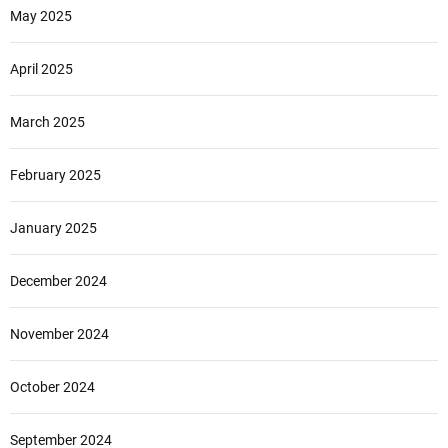
May 2025
April 2025
March 2025
February 2025
January 2025
December 2024
November 2024
October 2024
September 2024