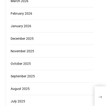
March 2026
February 2026
January 2026
December 2025
November 2025
October 2025
September 2025
August 2025
July 2025