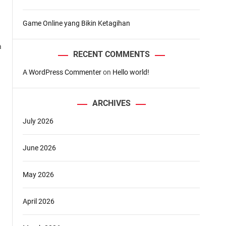
Game Online yang Bikin Ketagihan
a
RECENT COMMENTS
A WordPress Commenter
on
Hello world!
ARCHIVES
July 2026
June 2026
May 2026
April 2026