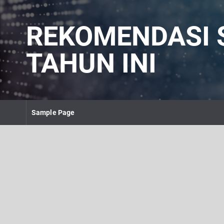
S
k
REKOMENDASI S
i
p
t
TAHUN INI
o
c
o
n
t
Sample Page
e
n
t