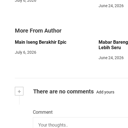
i
July 6, 2026
June 24, 2026
o
n
More From Author
Main Iseng Berakhir Epic
Mabar Bareng
Lebih Seru
July 6, 2026
June 24, 2026
+
There are no comments
Add yours
Comment