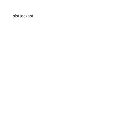
slot jackpot