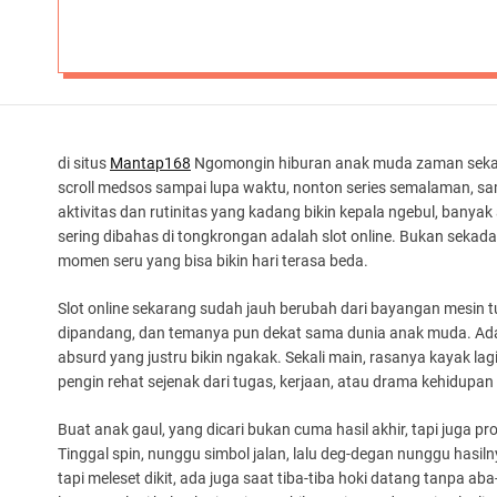
di situs
Mantap168
Ngomongin hiburan anak muda zaman sekaran
scroll medsos sampai lupa waktu, nonton series semalaman, sa
aktivitas dan rutinitas yang kadang bikin kepala ngebul, banyak 
sering dibahas di tongkrongan adalah slot online. Bukan sekadar
momen seru yang bisa bikin hari terasa beda.
Slot online sekarang sudah jauh berubah dari bayangan mesin t
dipandang, dan temanya pun dekat sama dunia anak muda. Ada
absurd yang justru bikin ngakak. Sekali main, rasanya kayak l
pengin rehat sejenak dari tugas, kerjaan, atau drama kehidupa
Buat anak gaul, yang dicari bukan cuma hasil akhir, tapi juga pr
Tinggal spin, nunggu simbol jalan, lalu deg-degan nunggu hasil
tapi meleset dikit, ada juga saat tiba-tiba hoki datang tanpa 