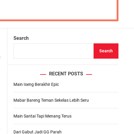
Search
Search
i
RECENT POSTS
Main Iseng Berakhir Epic
Mabar Bareng Teman Sekelas Lebih Seru
Main Santai Tapi Menang Terus
-
Dari Gabut Jadi GG Parah