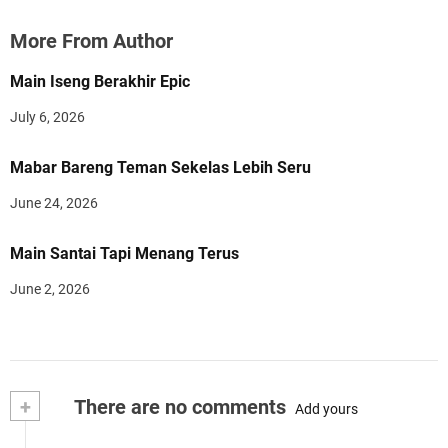
More From Author
Main Iseng Berakhir Epic
July 6, 2026
Mabar Bareng Teman Sekelas Lebih Seru
June 24, 2026
Main Santai Tapi Menang Terus
June 2, 2026
+
There are no comments
Add yours