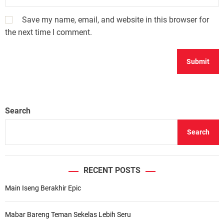
Save my name, email, and website in this browser for
the next time I comment.
Search
Search
RECENT POSTS
Main Iseng Berakhir Epic
Mabar Bareng Teman Sekelas Lebih Seru