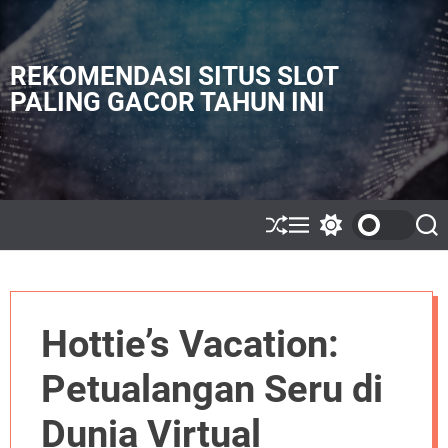
S
k
i
REKOMENDASI SITUS SLOT
p
PALING GACOR TAHUN INI
t
o
c
o
n
t
e
S
M
S
S
h
e
w
e
n
u
n
i
a
t
ff
u
t
r
l
c
c
e
h
h
Hottie’s Vacation:
c
o
l
Petualangan Seru di
o
r
m
Dunia Virtual
o