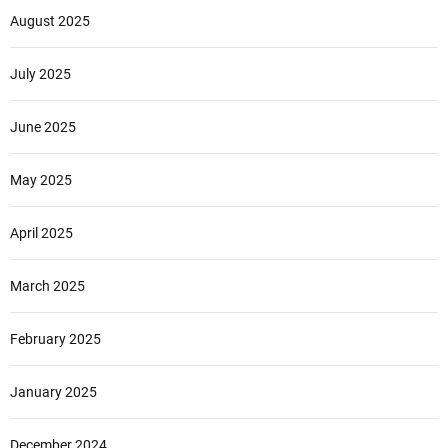
August 2025
July 2025
June 2025
May 2025
April 2025
March 2025
February 2025
January 2025
December 2024