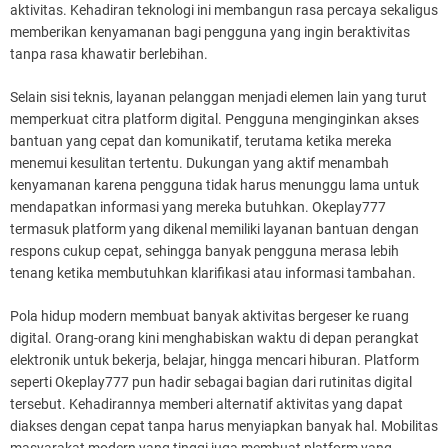
aktivitas. Kehadiran teknologi ini membangun rasa percaya sekaligus
memberikan kenyamanan bagi pengguna yang ingin beraktivitas
tanpa rasa khawatir berlebihan.
Selain sisi teknis, layanan pelanggan menjadi elemen lain yang turut
memperkuat citra platform digital. Pengguna menginginkan akses
bantuan yang cepat dan komunikatif, terutama ketika mereka
menemui kesulitan tertentu. Dukungan yang aktif menambah
kenyamanan karena pengguna tidak harus menunggu lama untuk
mendapatkan informasi yang mereka butuhkan. Okeplay777
termasuk platform yang dikenal memiliki layanan bantuan dengan
respons cukup cepat, sehingga banyak pengguna merasa lebih
tenang ketika membutuhkan klarifikasi atau informasi tambahan.
Pola hidup modern membuat banyak aktivitas bergeser ke ruang
digital. Orang-orang kini menghabiskan waktu di depan perangkat
elektronik untuk bekerja, belajar, hingga mencari hiburan. Platform
seperti Okeplay777 pun hadir sebagai bagian dari rutinitas digital
tersebut. Kehadirannya memberi alternatif aktivitas yang dapat
diakses dengan cepat tanpa harus menyiapkan banyak hal. Mobilitas