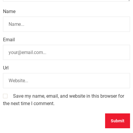
Name
Email
Url
Save my name, email, and website in this browser for
the next time I comment.