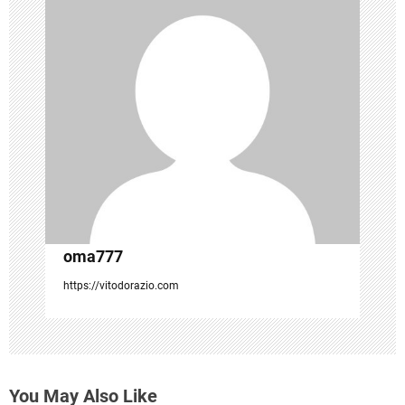
i
g
a
t
i
o
n
oma777
https://vitodorazio.com
You May Also Like