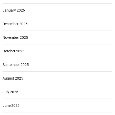
January 2026
December 2025
November 2025
October 2025
September 2025
August 2025
July 2025
June 2025