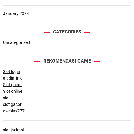
January 2024
CATEGORIES
Uncategorized
REKOMENDASI GAME
Slot login
aladin link
Slot gacor
Slot online
slot
slot gacor
okeplay777
slot jackpot