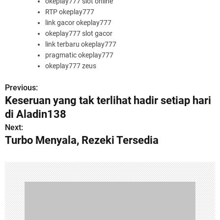
okeplay777 slot online
RTP okeplay777
link gacor okeplay777
okeplay777 slot gacor
link terbaru okeplay777
pragmatic okeplay777
okeplay777 zeus
Previous:
P
Keseruan yang tak terlihat hadir setiap hari
o
di Aladin138
s
Next:
Turbo Menyala, Rezeki Tersedia
t
n
a
v