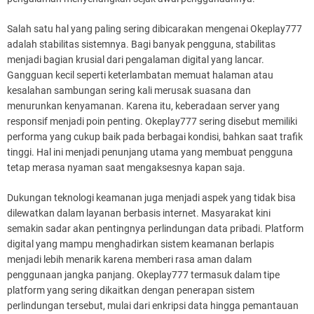
Salah satu hal yang paling sering dibicarakan mengenai Okeplay777
adalah stabilitas sistemnya. Bagi banyak pengguna, stabilitas
menjadi bagian krusial dari pengalaman digital yang lancar.
Gangguan kecil seperti keterlambatan memuat halaman atau
kesalahan sambungan sering kali merusak suasana dan
menurunkan kenyamanan. Karena itu, keberadaan server yang
responsif menjadi poin penting. Okeplay777 sering disebut memiliki
performa yang cukup baik pada berbagai kondisi, bahkan saat trafik
tinggi. Hal ini menjadi penunjang utama yang membuat pengguna
tetap merasa nyaman saat mengaksesnya kapan saja.
Dukungan teknologi keamanan juga menjadi aspek yang tidak bisa
dilewatkan dalam layanan berbasis internet. Masyarakat kini
semakin sadar akan pentingnya perlindungan data pribadi. Platform
digital yang mampu menghadirkan sistem keamanan berlapis
menjadi lebih menarik karena memberi rasa aman dalam
penggunaan jangka panjang. Okeplay777 termasuk dalam tipe
platform yang sering dikaitkan dengan penerapan sistem
perlindungan tersebut, mulai dari enkripsi data hingga pemantauan