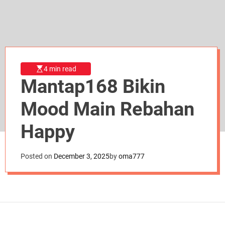
d
e
4 min read
Mantap168 Bikin
Mood Main Rebahan
Happy
Posted on
December 3, 2025
by
oma777