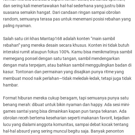
dan sering kali menertawakan hal-hal sederhana yang justru bikin
suasana semakin hangat. Dari candaan ringan sampai obrolan
random, semuanya terasa pas untuk menemani posisi rebahan yang
paling nyaman.
Salah satu ciri khas Mantap168 adalah konten “main sambil
rebahan” yang mereka desain secara khusus. Konten ini tidak butuh
interaksi rumit ataupun fokus 100%. Kamu bisa menikmatinya sambil
memegang ponsel dengan satu tangan, sambil mendengarkan
dengan mata terpejam, atau bahkan sambil menggulingkan badan di
kasur. Tontonan dan permainan yang disajikan punya ritme yang
membuat mood naik perlahan—tidak meledak-ledak, tetapi juga tidak
hambar.
Format hiburan mereka cukup beragam, tapi semuanya punya satu
benang merah: dibuat untuk bikin nyaman dan happy. Ada sesi mini-
games santai yang bisa dimainkan kapan pun tanpa tekanan. Ada
obrolan receh bertema keseharian seperti makanan favorit, kejadian
lucu yang dialami anggota komunitas, sampai debat kocak tentang
hal-hal absurd yang sering muncul begitu saja. Banyak penonton