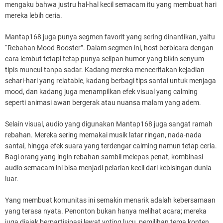
mengaku bahwa justru hal-hal kecil semacam itu yang membuat hari
mereka lebih ceria.
Mantap168 juga punya segmen favorit yang sering dinantikan, yaitu
“Rebahan Mood Booster”. Dalam segmen ini, host berbicara dengan
cara lembut tetapi tetap punya selipan humor yang bikin senyum
tipis muncul tanpa sadar. Kadang mereka menceritakan kejadian
sehari-hari yang relatable, kadang berbagi tips santai untuk menjaga
mood, dan kadang juga menampilkan efek visual yang calming
seperti animasi awan bergerak atau nuansa malam yang adem.
Selain visual, audio yang digunakan Mantap168 juga sangat ramah
rebahan. Mereka sering memakai musik latar ringan, nada-nada
santai, hingga efek suara yang terdengar calming namun tetap ceria.
Bagi orang yang ingin rebahan sambil melepas penat, kombinasi
audio semacam ini bisa menjadi pelarian kecil dari kebisingan dunia
luar.
Yang membuat komunitas ini semakin menarik adalah kebersamaan
yang terasa nyata. Penonton bukan hanya melihat acara; mereka
juga diajak berpartisipasi lewat voting lucu, pemilihan tema konten,