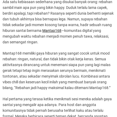
Ada satu kebiasaan sederhana yang disukai banyak orang: rebahan
sambil main apa pun yang bikin happy. Duduk terlalu lama capek,
berdiri apalagi, tapi rebahan? Rasanya seperti dunia berhenti sejenak
dan tubuh akhirnya bisa bernapas lega. Namun, supaya rebahan
tidak sekadar jadi momen kosong tanpa warna, hadir sebuah ruang
hiburan santai bernama
Mantap168
—komunitas digital yang
mengubah waktu rebahan menjadi momen penuh tawa, relaksasi,
dan semangat ringan.
Mantap168 memiliki gaya hiburan yang sangat cocok untuk mood
rebahan: ringan, natural, dan tidak bikin otak kerja keras. Semua
aktivitasnya dirancang untuk menemani siapa pun yang lagi malas
gerak tetapi tetap ingin merasakan serunya bermain, menikmati
tontonan, atau sekadar menyimak obrolan lucu. Kombinasi antara
vibes chill dan keseruan kecil inilah yang membuat banyak orang
bilang, “Rebahan jadi happy maksimal kalau ditemani Mantap168.”
Hal pertama yang terasa ketika menikmati sesi mereka adalah gaya
santai yang mengalir apa adanya. Para host dan anggota
komunitasnya tidak pernah berusaha terlihat kaku atau terlalu
formal. Mereka berbicara seperti teman dekat, bercanda spontan,