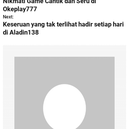
Nikmati Game Cantik dan Seru di
o
Okeplay777
s
Next:
Keseruan yang tak terlihat hadir setiap hari
t
di Aladin138
n
a
v
i
g
a
t
i
o