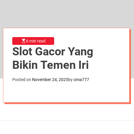
d
e
6 min read
Slot Gacor Yang
Bikin Temen Iri
Posted on
November 24, 2025
by
oma777