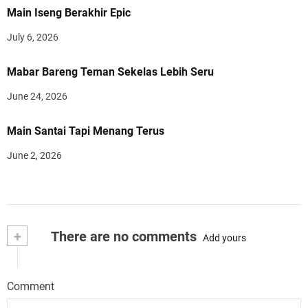
Main Iseng Berakhir Epic
July 6, 2026
Mabar Bareng Teman Sekelas Lebih Seru
June 24, 2026
Main Santai Tapi Menang Terus
June 2, 2026
+
There are no comments
Add yours
Comment