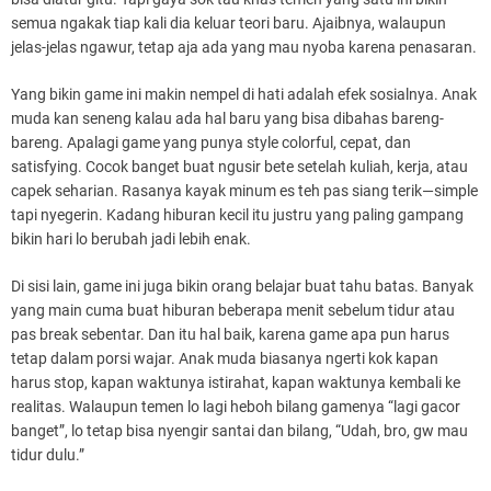
semua ngakak tiap kali dia keluar teori baru. Ajaibnya, walaupun
jelas-jelas ngawur, tetap aja ada yang mau nyoba karena penasaran.
Yang bikin game ini makin nempel di hati adalah efek sosialnya. Anak
muda kan seneng kalau ada hal baru yang bisa dibahas bareng-
bareng. Apalagi game yang punya style colorful, cepat, dan
satisfying. Cocok banget buat ngusir bete setelah kuliah, kerja, atau
capek seharian. Rasanya kayak minum es teh pas siang terik—simple
tapi nyegerin. Kadang hiburan kecil itu justru yang paling gampang
bikin hari lo berubah jadi lebih enak.
Di sisi lain, game ini juga bikin orang belajar buat tahu batas. Banyak
yang main cuma buat hiburan beberapa menit sebelum tidur atau
pas break sebentar. Dan itu hal baik, karena game apa pun harus
tetap dalam porsi wajar. Anak muda biasanya ngerti kok kapan
harus stop, kapan waktunya istirahat, kapan waktunya kembali ke
realitas. Walaupun temen lo lagi heboh bilang gamenya “lagi gacor
banget”, lo tetap bisa nyengir santai dan bilang, “Udah, bro, gw mau
tidur dulu.”