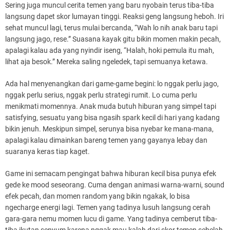
Sering juga muncul cerita temen yang baru nyobain terus tiba-tiba
langsung dapet skor lumayan tinggi. Reaksi geng langsung heboh. Iri
sehat muncul lagi, terus mulai bercanda, “Wah lo nih anak baru tapi
langsung jago, rese.” Suasana kayak gitu bikin momen makin pecah,
apalagi kalau ada yang nyindir iseng, “Halah, hoki pemula itu mah,
lihat aja besok.” Mereka saling ngeledek, tapi semuanya ketawa.
Ada hal menyenangkan dari game-game begini: lo nggak perlu jago,
nggak perlu serius, nggak perlu strategi rumit. Lo cuma perlu
menikmati momennya. Anak muda butuh hiburan yang simpel tapi
satisfying, sesuatu yang bisa ngasih spark kecil di hari yang kadang
bikin jenuh. Meskipun simpel, serunya bisa nyebar ke mana-mana,
apalagi kalau dimainkan bareng temen yang gayanya lebay dan
suaranya keras tiap kaget.
Game ini semacam pengingat bahwa hiburan kecil bisa punya efek
gede ke mood seseorang. Cuma dengan animasi warna-warni, sound
efek pecah, dan momen random yang bikin ngakak, lo bisa
ngecharge energi lagi. Temen yang tadinya lusuh langsung cerah
gara-gara nemu momen lucu di game. Yang tadinya cemberut tiba-