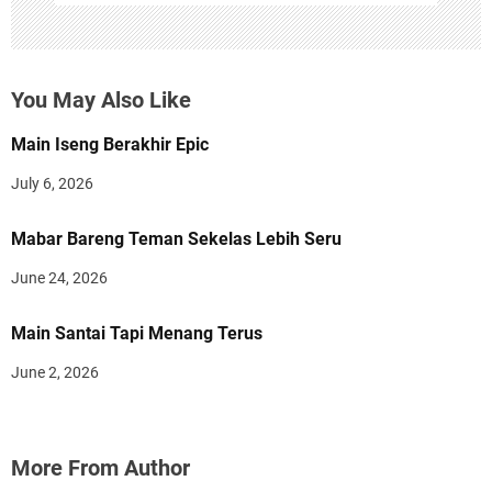
You May Also Like
Main Iseng Berakhir Epic
July 6, 2026
Mabar Bareng Teman Sekelas Lebih Seru
June 24, 2026
Main Santai Tapi Menang Terus
June 2, 2026
More From Author