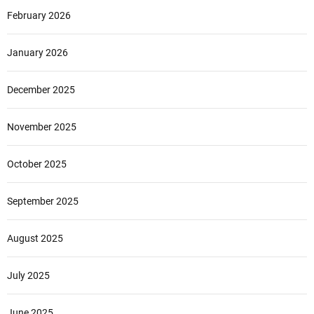
February 2026
January 2026
December 2025
November 2025
October 2025
September 2025
August 2025
July 2025
June 2025