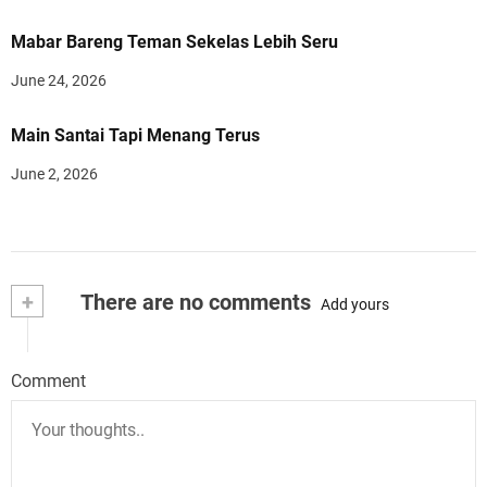
Mabar Bareng Teman Sekelas Lebih Seru
June 24, 2026
Main Santai Tapi Menang Terus
June 2, 2026
+
There are no comments
Add yours
Comment