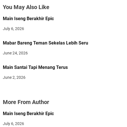
You May Also Like
Main Iseng Berakhir Epic
July 6, 2026
Mabar Bareng Teman Sekelas Lebih Seru
June 24, 2026
Main Santai Tapi Menang Terus
June 2, 2026
More From Author
Main Iseng Berakhir Epic
July 6, 2026