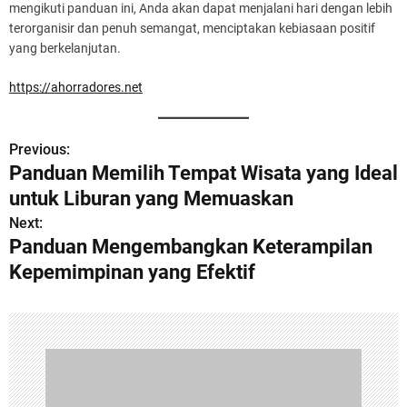
mengikuti panduan ini, Anda akan dapat menjalani hari dengan lebih
terorganisir dan penuh semangat, menciptakan kebiasaan positif
yang berkelanjutan.
https://ahorradores.net
Previous:
P
Panduan Memilih Tempat Wisata yang Ideal
o
untuk Liburan yang Memuaskan
s
Next:
Panduan Mengembangkan Keterampilan
t
Kepemimpinan yang Efektif
n
a
v
i