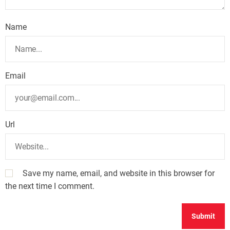
Name
Email
Url
Save my name, email, and website in this browser for
the next time I comment.