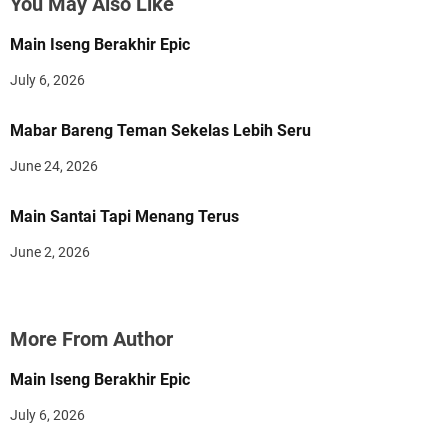
You May Also Like
Main Iseng Berakhir Epic
July 6, 2026
Mabar Bareng Teman Sekelas Lebih Seru
June 24, 2026
Main Santai Tapi Menang Terus
June 2, 2026
More From Author
Main Iseng Berakhir Epic
July 6, 2026