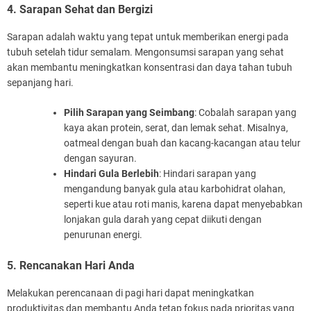
4. Sarapan Sehat dan Bergizi
Sarapan adalah waktu yang tepat untuk memberikan energi pada
tubuh setelah tidur semalam. Mengonsumsi sarapan yang sehat
akan membantu meningkatkan konsentrasi dan daya tahan tubuh
sepanjang hari.
Pilih Sarapan yang Seimbang
: Cobalah sarapan yang
kaya akan protein, serat, dan lemak sehat. Misalnya,
oatmeal dengan buah dan kacang-kacangan atau telur
dengan sayuran.
Hindari Gula Berlebih
: Hindari sarapan yang
mengandung banyak gula atau karbohidrat olahan,
seperti kue atau roti manis, karena dapat menyebabkan
lonjakan gula darah yang cepat diikuti dengan
penurunan energi.
5. Rencanakan Hari Anda
Melakukan perencanaan di pagi hari dapat meningkatkan
produktivitas dan membantu Anda tetap fokus pada prioritas yang