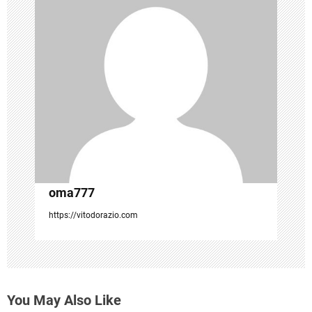
g
a
t
i
o
n
oma777
https://vitodorazio.com
You May Also Like