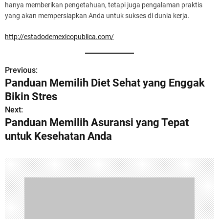
hanya memberikan pengetahuan, tetapi juga pengalaman praktis
yang akan mempersiapkan Anda untuk sukses di dunia kerja.
http://estadodemexicopublica.com/
Previous:
P
Panduan Memilih Diet Sehat yang Enggak
o
Bikin Stres
s
Next:
Panduan Memilih Asuransi yang Tepat
t
untuk Kesehatan Anda
n
a
v
i