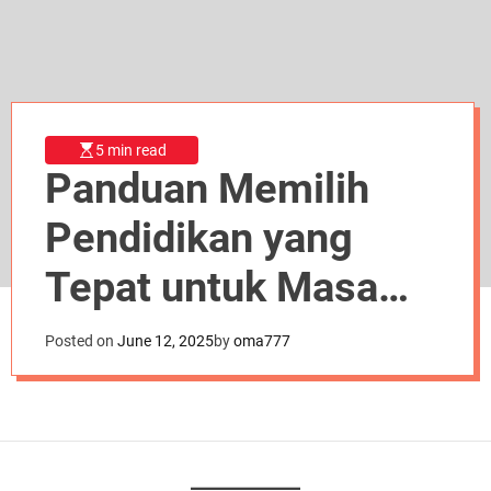
d
e
5 min read
Panduan Memilih
Pendidikan yang
Tepat untuk Masa
Depan Anda
Posted on
June 12, 2025
by
oma777