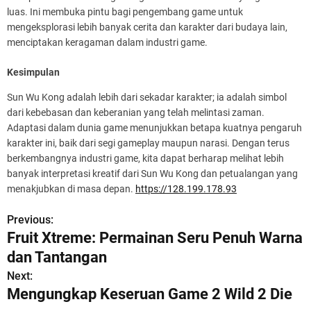
luas. Ini membuka pintu bagi pengembang game untuk
mengeksplorasi lebih banyak cerita dan karakter dari budaya lain,
menciptakan keragaman dalam industri game.
Kesimpulan
Sun Wu Kong adalah lebih dari sekadar karakter; ia adalah simbol
dari kebebasan dan keberanian yang telah melintasi zaman.
Adaptasi dalam dunia game menunjukkan betapa kuatnya pengaruh
karakter ini, baik dari segi gameplay maupun narasi. Dengan terus
berkembangnya industri game, kita dapat berharap melihat lebih
banyak interpretasi kreatif dari Sun Wu Kong dan petualangan yang
menakjubkan di masa depan.
https://128.199.178.93
Previous:
P
Fruit Xtreme: Permainan Seru Penuh Warna
o
dan Tantangan
s
Next:
Mengungkap Keseruan Game 2 Wild 2 Die
t