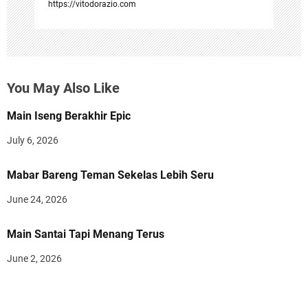
https://vitodorazio.com
You May Also Like
Main Iseng Berakhir Epic
July 6, 2026
Mabar Bareng Teman Sekelas Lebih Seru
June 24, 2026
Main Santai Tapi Menang Terus
June 2, 2026