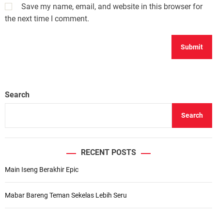
Save my name, email, and website in this browser for
the next time I comment.
Search
Search
RECENT POSTS
Main Iseng Berakhir Epic
Mabar Bareng Teman Sekelas Lebih Seru