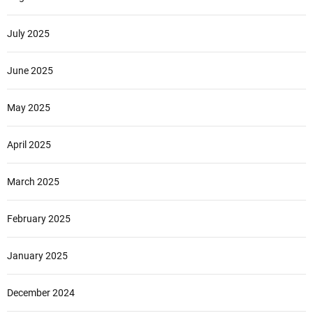
July 2025
June 2025
May 2025
April 2025
March 2025
February 2025
January 2025
December 2024