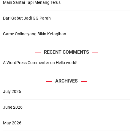
Main Santai Tapi Menang Terus
Dari Gabut Jadi GG Parah
Game Online yang Bikin Ketagihan
RECENT COMMENTS
A WordPress Commenter
on
Hello world!
ARCHIVES
July 2026
June 2026
May 2026