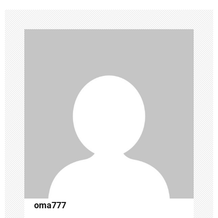
n
a
v
i
g
a
t
i
o
n
oma777