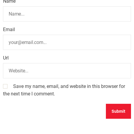
Name
Email
Url
Save my name, email, and website in this browser for
the next time I comment.