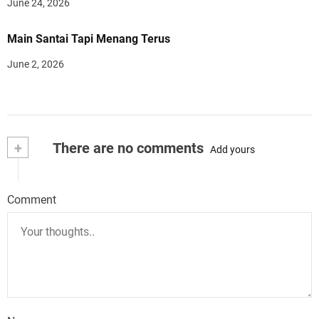
June 24, 2026
Main Santai Tapi Menang Terus
June 2, 2026
+
There are no comments
Add yours
Comment