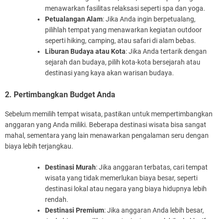
menawarkan fasilitas relaksasi seperti spa dan yoga.
Petualangan Alam
: Jika Anda ingin berpetualang,
pilihlah tempat yang menawarkan kegiatan outdoor
seperti hiking, camping, atau safari di alam bebas.
Liburan Budaya atau Kota
: Jika Anda tertarik dengan
sejarah dan budaya, pilih kota-kota bersejarah atau
destinasi yang kaya akan warisan budaya.
2. Pertimbangkan Budget Anda
Sebelum memilih tempat wisata, pastikan untuk mempertimbangkan
anggaran yang Anda miliki. Beberapa destinasi wisata bisa sangat
mahal, sementara yang lain menawarkan pengalaman seru dengan
biaya lebih terjangkau.
Destinasi Murah
: Jika anggaran terbatas, cari tempat
wisata yang tidak memerlukan biaya besar, seperti
destinasi lokal atau negara yang biaya hidupnya lebih
rendah.
Destinasi Premium
: Jika anggaran Anda lebih besar,