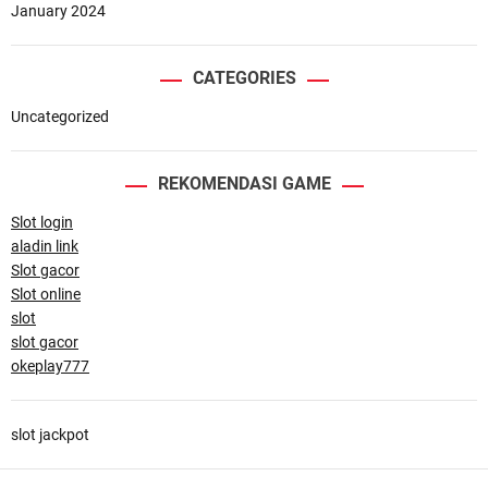
January 2024
CATEGORIES
Uncategorized
REKOMENDASI GAME
Slot login
aladin link
Slot gacor
Slot online
slot
slot gacor
okeplay777
slot jackpot