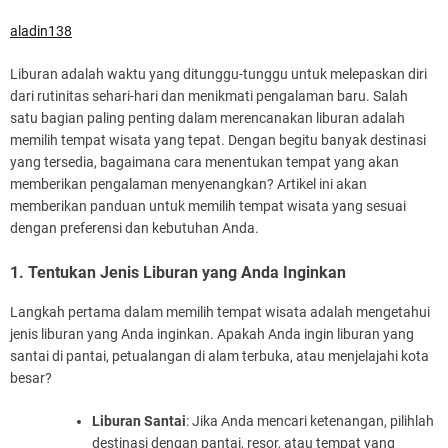
aladin138
Liburan adalah waktu yang ditunggu-tunggu untuk melepaskan diri
dari rutinitas sehari-hari dan menikmati pengalaman baru. Salah
satu bagian paling penting dalam merencanakan liburan adalah
memilih tempat wisata yang tepat. Dengan begitu banyak destinasi
yang tersedia, bagaimana cara menentukan tempat yang akan
memberikan pengalaman menyenangkan? Artikel ini akan
memberikan panduan untuk memilih tempat wisata yang sesuai
dengan preferensi dan kebutuhan Anda.
1. Tentukan Jenis Liburan yang Anda Inginkan
Langkah pertama dalam memilih tempat wisata adalah mengetahui
jenis liburan yang Anda inginkan. Apakah Anda ingin liburan yang
santai di pantai, petualangan di alam terbuka, atau menjelajahi kota
besar?
Liburan Santai
: Jika Anda mencari ketenangan, pilihlah
destinasi dengan pantai, resor, atau tempat yang