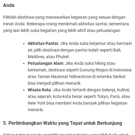
Anda
Pilihlah destinasi yang menawarkan kegiatan yang sesuai dengan
minat Anda. Beberapa orang menikmati aktivitas santai, sementara
yang lain lebih suka kegiatan yang lebih aktif atau petualangan.
Aktivitas Pantai
: Jika Anda suka berjemur atau bermain
air, pilih destinasi dengan pantai indah seperti Bali,
Maldives, atau Phuket.
Petualangan Alam
: Jika Anda suka hiking atau
berkemah, destinasi seperti Gunung Rinjani di Indonesia
atau Taman Nasional Yellowstone di Amerika Serikat
bisa menjadi pilihan menarik.
Wisata Kota
: Jika Anda tertarik dengan belanja, kuliner,
atau sejarah, kota-kota besar seperti Tokyo, Paris, atau
New York bisa memberi Anda banyak pilihan kegiatan
menarik.
5. Pertimbangkan Waktu yang Tepat untuk Berkunjung