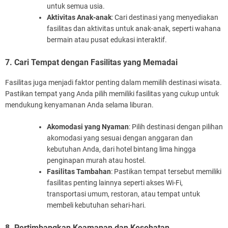
untuk semua usia.
Aktivitas Anak-anak
: Cari destinasi yang menyediakan
fasilitas dan aktivitas untuk anak-anak, seperti wahana
bermain atau pusat edukasi interaktif.
7. Cari Tempat dengan Fasilitas yang Memadai
Fasilitas juga menjadi faktor penting dalam memilih destinasi wisata.
Pastikan tempat yang Anda pilih memiliki fasilitas yang cukup untuk
mendukung kenyamanan Anda selama liburan.
Akomodasi yang Nyaman
: Pilih destinasi dengan pilihan
akomodasi yang sesuai dengan anggaran dan
kebutuhan Anda, dari hotel bintang lima hingga
penginapan murah atau hostel.
Fasilitas Tambahan
: Pastikan tempat tersebut memiliki
fasilitas penting lainnya seperti akses Wi-Fi,
transportasi umum, restoran, atau tempat untuk
membeli kebutuhan sehari-hari.
8. Pertimbangkan Keamanan dan Kesehatan