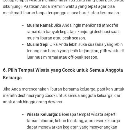
Setiap tempat wisata memiliki musim tertentu yang lebih baik untuk
dikunjungi. Pastikan Anda memilih waktu yang tepat agar bisa
menikmati liburan tanpa terganggu cuaca buruk atau keramaian.
Musim Ramai
: Jika Anda ingin menikmati atmosfer
ramai dan banyak kegiatan, kunjungi destinasi saat
musim liburan atau peak season.
Musim Sepi
: Jika Anda lebih suka suasana yang lebih
tenang dan harga yang lebih terjangkau, pilih waktu di
luar musim ramai atau off-peak season.
6. Pilih Tempat Wisata yang Cocok untuk Semua Anggota
Keluarga
Jika Anda merencanakan liburan bersama keluarga, pastikan untuk
memilih destinasi yang cocok untuk semua anggota keluarga, dari
anak-anak hingga orang dewasa.
Wisata Keluarga
: Beberapa tempat wisata seperti
taman hiburan, kebun binatang, atau resor keluarga
dapat menawarkan kegiatan yang menyenangkan