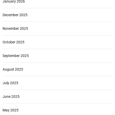
January 2026
December 2025
November 2025
October 2025
September 2025
August 2025
July 2025
June 2025
May 2025