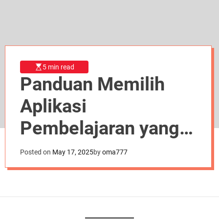
d
e
5 min read
Panduan Memilih
Aplikasi
Pembelajaran yang
Tepat Berdasarkan
Posted on
May 17, 2025
by
oma777
Kebutuhan dan Gaya
Belajar Anda