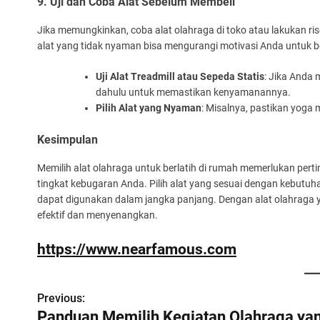
9. Uji dan Coba Alat Sebelum Membeli
Jika memungkinkan, coba alat olahraga di toko atau lakukan 
alat yang tidak nyaman bisa mengurangi motivasi Anda untuk be
Uji Alat Treadmill atau Sepeda Statis
: Jika Anda 
dahulu untuk memastikan kenyamanannya.
Pilih Alat yang Nyaman
: Misalnya, pastikan yoga
Kesimpulan
Memilih alat olahraga untuk berlatih di rumah memerlukan per
tingkat kebugaran Anda. Pilih alat yang sesuai dengan kebutuha
dapat digunakan dalam jangka panjang. Dengan alat olahraga ya
efektif dan menyenangkan.
https://www.nearfamous.com
Previous:
P
Panduan Memilih Kegiatan Olahraga ya