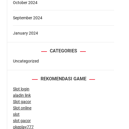
October 2024
September 2024
January 2024
g
CATEGORIES
Uncategorized
REKOMENDASI GAME
Slot login
aladin link
Slot gacor
Slot online
slot
slot gacor
okeplay777