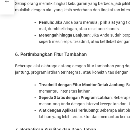
Setiap orang memiliki tingkat kebugaran yang berbeda, jadi pil
mulailah dengan alat yang lebih sederhana dan tingkatkan inten
Pemula
: Jika Anda baru memulai, pilih alat yang t
mat, dumbbell ringan, atau resistance bands.
Menengah hingga Lanjutan
: Jika Anda sudah ber
seperti mesin elips, treadmill, atau kettlebell denga
6. Pertimbangkan Fitur Tambahan
Beberapa alat olahraga datang dengan fitur tambahan yang da
jantung, program latihan terintegrasi, atau konektivitas dengan 
Treadmill dengan Fitur Monitor Detak Jantung
: 
memantau intensitas latihan.
Sepeda Statis dengan Program Latihan
: Beberap
menantang Anda dengan interval kecepatan dan tin
Alat dengan Aplikasi Terhubung
: Beberapa alat o
latihan yang lebih terstruktur dan memantau kem
7. Perhatikan Kualitas dan Daya Tahan