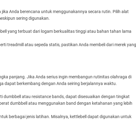
a jika Anda berencana untuk menggunakannya secara rutin. Pilih alat
meskipun sering digunakan.
lebell yang terbuat dari logam berkualitas tinggi atau bahan tahan lama
perti treadmill atau sepeda statis, pastikan Anda membeli dari merek yan
gka panjang. Jika Anda serius ingin membangun rutinitas olahraga di
 juga dapat berkembang dengan Anda seiring berjalannya waktu.
rti dumbbell atau resistance bands, dapat disesuaikan dengan tingkat
berat dumbbell atau menggunakan band dengan ketahanan yang lebih
ntuk berbagai jenis latihan. Misalnya, kettlebell dapat digunakan untuk