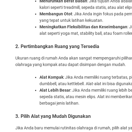
Menurunkan Berat Badan
: Jika tujuan Anda ada
kalori seperti treadmill, sepeda statis, atau alat eli
Membangun Otot
: Jika Anda ingin fokus pada pem
yang tepat untuk latihan kekuatan.
Meningkatkan Fleksibilitas dan Keseimbangan
: 
alat seperti yoga mat, stability ball, atau foam roll
2. Pertimbangkan Ruang yang Tersedia
Ukuran ruang di rumah Anda akan sangat mempengaruhi pilihan al
olahraga yang kompak atau dapat disimpan dengan mudah.
Alat Kompak
: Jika Anda memiliki ruang terbatas, 
dumbbell, atau kettlebell. Alat-alat ini bisa digun
Alat Lebih Besar
: Jika Anda memiliki ruang lebih b
sepeda statis, atau mesin elips. Alat ini memberik
berbagai jenis latihan.
3. Pilih Alat yang Mudah Digunakan
Jika Anda baru memulai rutinitas olahraga di rumah, pilih ala