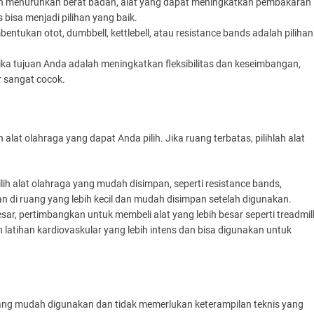
lah menurunkan berat badan, alat yang dapat meningkatkan pembakaran
ps bisa menjadi pilihan yang baik.
bentukan otot, dumbbell, kettlebell, atau resistance bands adalah pilihan
Jika tujuan Anda adalah meningkatkan fleksibilitas dan keseimbangan,
er sangat cocok.
at olahraga yang dapat Anda pilih. Jika ruang terbatas, pilihlah alat
pilih alat olahraga yang mudah disimpan, seperti resistance bands,
akan di ruang yang lebih kecil dan mudah disimpan setelah digunakan.
esar, pertimbangkan untuk membeli alat yang lebih besar seperti treadmill
an latihan kardiovaskular yang lebih intens dan bisa digunakan untuk
t yang mudah digunakan dan tidak memerlukan keterampilan teknis yang