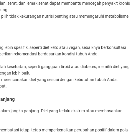
sidan, serat, dan lemak sehat dapat membantu mencegah penyakit kronis
tung.
a pilih tidak kekurangan nutrisi penting atau memengaruhi metabolisme
g lebih spesifik, seperti diet keto atau vegan, sebaiknya berkonsultasi
mberikan rekomendasi berdasarkan kondisi tubuh Anda.
lah kesehatan, seperti gangguan tiroid atau diabetes, memilih diet yang
engan lebih baik.
tu merencanakan diet yang sesuai dengan kebutuhan tubuh Anda,
pat.
Panjang
 dalam jangka panjang. Diet yang terlalu ekstrim atau membosankan
alu membatasi tetapi tetap memperkenalkan perubahan positif dalam pola