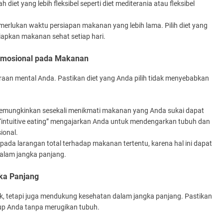
diet yang lebih fleksibel seperti diet mediterania atau fleksibel
merlukan waktu persiapan makanan yang lebih lama. Pilih diet yang
iapkan makanan sehat setiap hari.
 Emosional pada Makanan
teraan mental Anda. Pastikan diet yang Anda pilih tidak menyebabkan
an memungkinkan sesekali menikmati makanan yang Anda sukai dapat
 “intuitive eating” mengajarkan Anda untuk mendengarkan tubuh dan
ional.
s pada larangan total terhadap makanan tertentu, karena hal ini dapat
lam jangka panjang.
gka Panjang
k, tetapi juga mendukung kesehatan dalam jangka panjang. Pastikan
dup Anda tanpa merugikan tubuh.