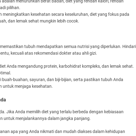
a adalah menurunkan berat badan, diet yang rendah kalori, rendah
di pilihan.
ah meningkatkan kesehatan secara keseluruhan, diet yang fokus pada
uah, dan lemak sehat mungkin lebih cocok.
 memastikan tubuh mendapatkan semua nutrisi yang diperlukan. Hindari
ntu, kecuali atas rekomendasi dokter atau ahli gizi.
 diet Anda mengandung protein, karbohidrat kompleks, dan lemak sehat.
timal.
i buah-buahan, sayuran, dan biji-bijian, serta pastikan tubuh Anda
n untuk menjaga kesehatan.
nda
nda. Jika Anda memilih diet yang terlalu berbeda dengan kebiasaan
an untuk menjalankannya dalam jangka panjang.
akanan apa yang Anda nikmati dan mudah diakses dalam kehidupan