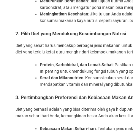
Menurunkan Berat Badan
: Jika tujuan utama And
karbohidrat, atau mengatur porsi makan bisa menja
Meningkatkan Kesehatan
: Jika tujuan Anda adal
konsumsi makanan kaya nutrisi seperti sayuran, b
2. Pilih Diet yang Mendukung Keseimbangan Nutrisi
Diet yang sehat harus mencakup berbagai jenis makanan untuk
diet yang terlalu ketat atau menghindari kelompok makanan terte
Protein, Karbohidrat, dan Lemak Sehat
: Pastikan
Ini penting untuk mendukung fungsi tubuh yang op
Serat dan Mikronutrien
: Konsumsi cukup serat dar
mendapatkan vitamin dan mineral yang dibutuhka
3. Pertimbangkan Preferensi dan Kebiasaan Makan A
Diet yang berhasil adalah yang bisa diterima oleh gaya hidup A
makan sehari-hari Anda, kemungkinan besar Anda akan kesulit
Kebiasaan Makan Sehari-hari
: Tentukan jenis m