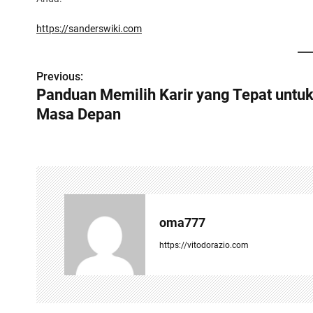
https://sanderswiki.com
Previous:
P
Panduan Memilih Karir yang Tepat untu
o
Masa Depan
s
t
n
a
oma777
v
https://vitodorazio.com
i
g