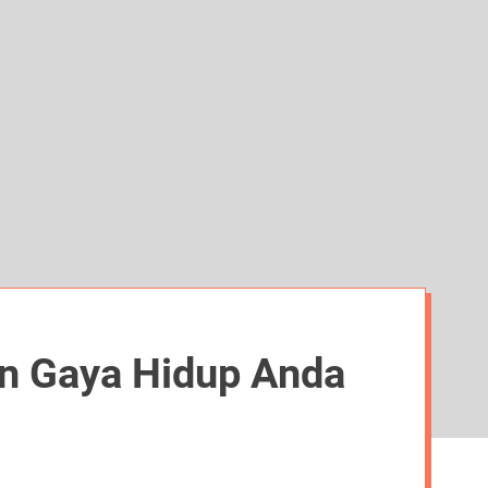
d
e
an Gaya Hidup Anda