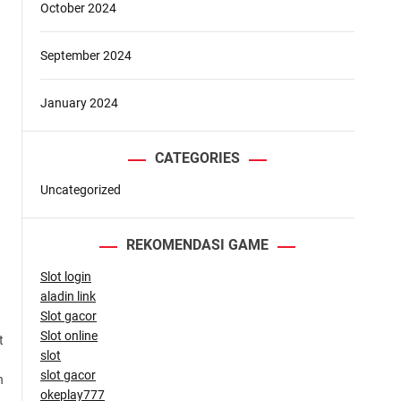
October 2024
September 2024
January 2024
CATEGORIES
Uncategorized
n
REKOMENDASI GAME
Slot login
aladin link
Slot gacor
Slot online
t
slot
slot gacor
n
okeplay777