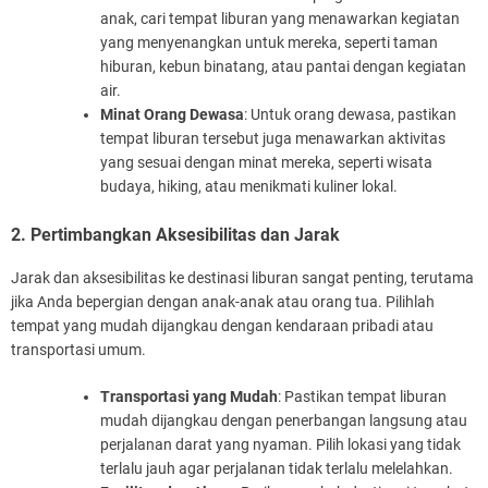
anak, cari tempat liburan yang menawarkan kegiatan
yang menyenangkan untuk mereka, seperti taman
hiburan, kebun binatang, atau pantai dengan kegiatan
air.
Minat Orang Dewasa
: Untuk orang dewasa, pastikan
tempat liburan tersebut juga menawarkan aktivitas
yang sesuai dengan minat mereka, seperti wisata
budaya, hiking, atau menikmati kuliner lokal.
2. Pertimbangkan Aksesibilitas dan Jarak
Jarak dan aksesibilitas ke destinasi liburan sangat penting, terutama
jika Anda bepergian dengan anak-anak atau orang tua. Pilihlah
tempat yang mudah dijangkau dengan kendaraan pribadi atau
transportasi umum.
Transportasi yang Mudah
: Pastikan tempat liburan
mudah dijangkau dengan penerbangan langsung atau
perjalanan darat yang nyaman. Pilih lokasi yang tidak
terlalu jauh agar perjalanan tidak terlalu melelahkan.