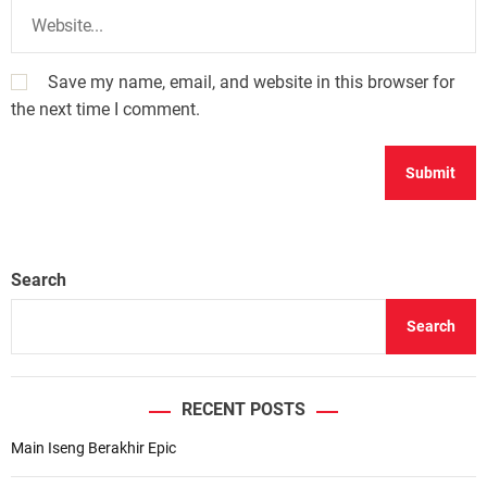
Save my name, email, and website in this browser for
the next time I comment.
Search
Search
RECENT POSTS
Main Iseng Berakhir Epic