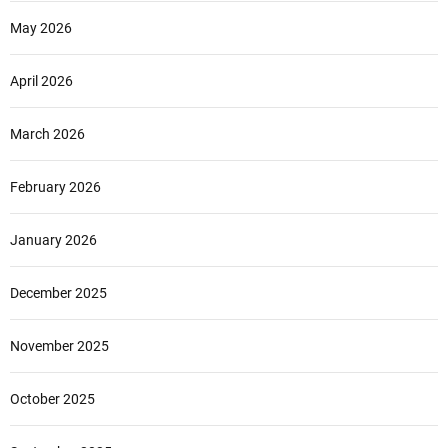
May 2026
April 2026
March 2026
February 2026
January 2026
December 2025
November 2025
October 2025