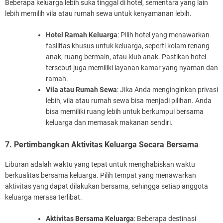
Beberapa keluarga lebih suka tinggal di hotel, sementara yang lain
lebih memilih vila atau rumah sewa untuk kenyamanan lebih.
Hotel Ramah Keluarga
: Pilih hotel yang menawarkan
fasilitas khusus untuk keluarga, seperti kolam renang
anak, ruang bermain, atau klub anak. Pastikan hotel
tersebut juga memiliki layanan kamar yang nyaman dan
ramah.
Vila atau Rumah Sewa
: Jika Anda menginginkan privasi
lebih, vila atau rumah sewa bisa menjadi pilihan. Anda
bisa memiliki ruang lebih untuk berkumpul bersama
keluarga dan memasak makanan sendiri.
7. Pertimbangkan Aktivitas Keluarga Secara Bersama
Liburan adalah waktu yang tepat untuk menghabiskan waktu
berkualitas bersama keluarga. Pilih tempat yang menawarkan
aktivitas yang dapat dilakukan bersama, sehingga setiap anggota
keluarga merasa terlibat.
Aktivitas Bersama Keluarga
: Beberapa destinasi