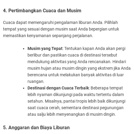
4. Pertimbangkan Cuaca dan Musim
Cuaca dapat memengaruhi pengalaman liburan Anda. Pilihlah
tempat yang sesuai dengan musim saat Anda bepergian untuk
memastikan kenyamanan sepanjang perjalanan.
Musim yang Tepat
: Tentukan kapan Anda akan pergi
berlibur dan pastikan cuaca di destinasi tersebut
mendukung aktivitas yang Anda rencanakan. Hindari
musim hujan atau musim dingin yang ekstrem jika Anda
berencana untuk melakukan banyak aktivitas di luar
ruangan.
Destinasi dengan Cuaca Terbaik
: Beberapa tempat
lebih nyaman dikunjungi pada waktu tertentu dalam
setahun. Misalnya, pantai tropis lebih baik dikunjungi
saat cuaca cerah, sementara destinasi pegunungan
atau salju lebih menyenangkan di musim dingin.
5. Anggaran dan Biaya Liburan