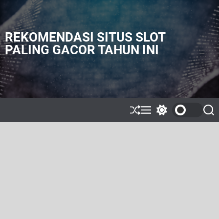
S
k
i
REKOMENDASI SITUS SLOT
p
PALING GACOR TAHUN INI
t
o
c
o
n
t
e
S
M
S
S
h
e
w
e
n
u
n
i
a
t
ff
u
t
r
l
c
c
e
h
h
c
o
l
o
r
m
o