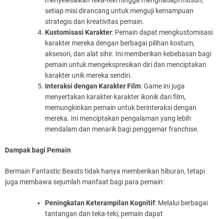
menyelesaikan teka-teki hingga menghadapi musuh,
setiap misi dirancang untuk menguji kemampuan
strategis dan kreativitas pemain.
Kustomisasi Karakter
: Pemain dapat mengkustomisasi
karakter mereka dengan berbagai pilihan kostum,
aksesori, dan alat sihir. Ini memberikan kebebasan bagi
pemain untuk mengekspresikan diri dan menciptakan
karakter unik mereka sendiri.
Interaksi dengan Karakter Film
: Game ini juga
menyertakan karakter-karakter ikonik dari film,
memungkinkan pemain untuk berinteraksi dengan
mereka. Ini menciptakan pengalaman yang lebih
mendalam dan menarik bagi penggemar franchise.
Dampak bagi Pemain
Bermain Fantastic Beasts tidak hanya memberikan hiburan, tetapi
juga membawa sejumlah manfaat bagi para pemain:
Peningkatan Keterampilan Kognitif
: Melalui berbagai
tantangan dan teka-teki, pemain dapat