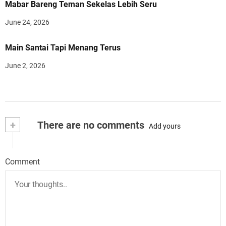
Mabar Bareng Teman Sekelas Lebih Seru
June 24, 2026
Main Santai Tapi Menang Terus
June 2, 2026
+
There are no comments
Add yours
Comment