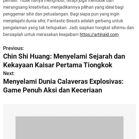
pemain. Tidak hanya menghibur, tetapi juga mendidik dan
merangsang kreativitas, menjadikannya pilihan yang ideal bagi
penggemar sihir dan petualangan. Bagi siapa pun yang ingin
menjelajahi dunia sihir, Fantastic Beasts adalah gerbang untuk
pengalaman yang tak terlupakan. Jadi, siapkan tongkat sihirmu dan
bersiaplah untuk merasakan keajaiban!
https://artinaid.com
Previous:
P
Chin Shi Huang: Menyelami Sejarah dan
o
Kekayaan Kaisar Pertama Tiongkok
s
Next:
Menyelami Dunia Calaveras Explosivas:
t
Game Penuh Aksi dan Keceriaan
n
a
v
i