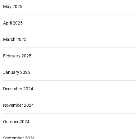
May 2025
April 2025
March 2025
February 2025
January 2025
December 2024
November 2024
October 2024
September 2024