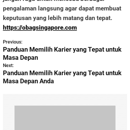
pengalaman langsung agar dapat membuat
keputusan yang lebih matang dan tepat.
https://obagsingapore.com
Previous:
P
Panduan Memilih Karier yang Tepat untuk
o
Masa Depan
s
Next:
Panduan Memilih Karier yang Tepat untuk
t
Masa Depan Anda
n
a
v
i