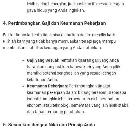
lebih sering bepergian, jadi pastikan itu sesuai dengan
gaya hidup yang Anda inginkan.
4. Pertimbangkan Gaji dan Keamanan Pekerjaan
Faktor finansial tentu tidak bisa diabaikan dalam memilih karir.
Pilihlah karir yang tidak hanya memuaskan tetapi juga mampu
memberikan stabilitas keuangan yang Anda butuhkan.
Gaji yang Sesuai
: Tentukan kisaran gaji yang Anda
harapkan dan pastikan bahwa karir yang Anda pilih
memiliki potensi penghasilan yang sesuai dengan
kebutuhan Anda.
Keamanan Pekerjaan
: Pertimbangkan tingkat
keamanan pekerjaan dalam bidang tersebut. Beberapa
industri mungkin lebih terpengaruh oleh perubahan
ekonomi atau teknologi, sementara yang lain lebih stabil
dan tahan terhadap perubahan.
5. Sesuaikan dengan Nilai dan Prinsip Anda