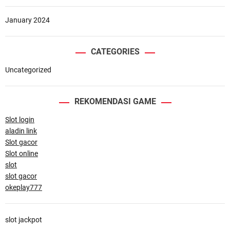
January 2024
CATEGORIES
Uncategorized
REKOMENDASI GAME
Slot login
aladin link
Slot gacor
Slot online
slot
slot gacor
okeplay777
slot jackpot