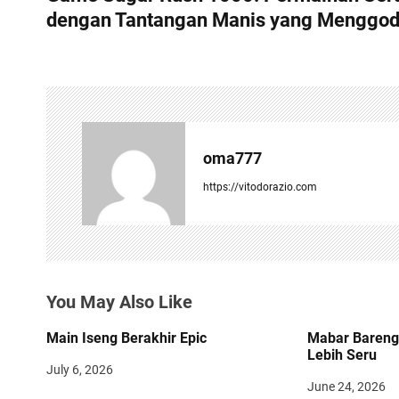
o
dengan Tantangan Manis yang Menggo
s
t
n
a
oma777
v
https://vitodorazio.com
i
g
a
You May Also Like
t
Main Iseng Berakhir Epic
Mabar Bareng
i
Lebih Seru
July 6, 2026
o
June 24, 2026