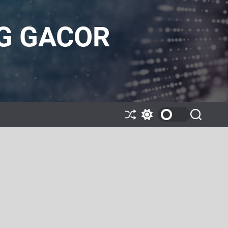
NG GACOR
S
S
S
h
w
e
u
i
a
ff
t
r
l
c
c
e
h
h
c
o
l
o
r
m
o