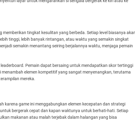
yentuh layar untuk mengarahkan si serigala bergerak ke kiri atau ke
 memberikan tingkat kesulitan yang berbeda. Setiap level biasanya aka
bih tinggi, lebih banyak rintangan, atau waktu yang semakin singkat
njadi semakin menantang seiring berjalannya waktu, menjaga pemain
n leaderboard. Pemain dapat bersaing untuk mendapatkan skor tertinggi
g ini menambah elemen kompetitif yang sangat menyenangkan, terutama
terampilan mereka.
ah karena game ini menggabungkan elemen kecepatan dan strategi
tuk bergerak cepat dan kapan waktunya untuk berhati-hati. Setiap
ulkan makanan atau malah terjebak dalam halangan yang bisa