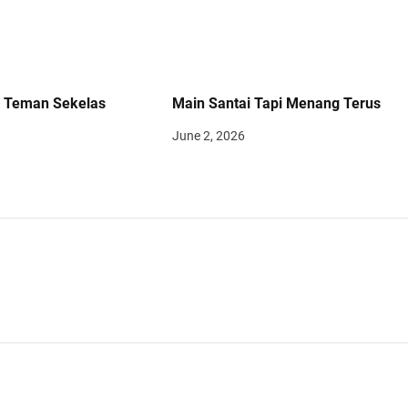
 Teman Sekelas
Main Santai Tapi Menang Terus
June 2, 2026