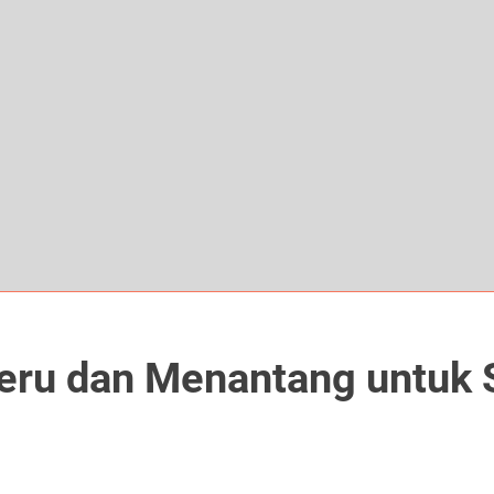
eru dan Menantang untuk