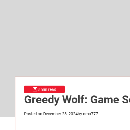
3 min read
Greedy Wolf: Game S
Posted on
December 28, 2024
by
oma777