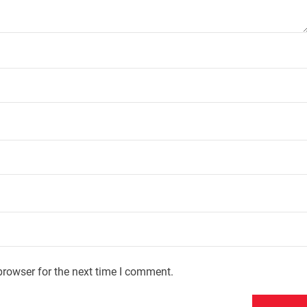
browser for the next time I comment.