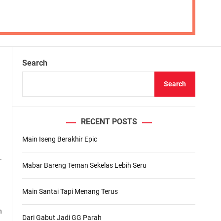
Search
Search
RECENT POSTS
Main Iseng Berakhir Epic
.
Mabar Bareng Teman Sekelas Lebih Seru
Main Santai Tapi Menang Terus
n
Dari Gabut Jadi GG Parah