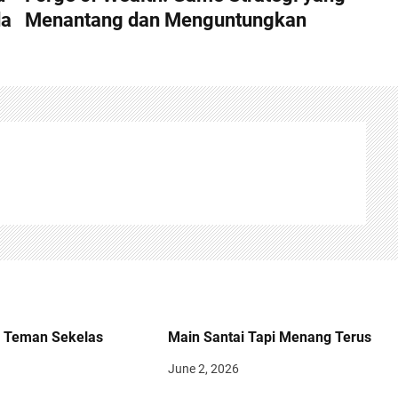
da
Menantang dan Menguntungkan
 Teman Sekelas
Main Santai Tapi Menang Terus
June 2, 2026