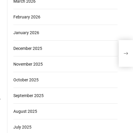
March 2026
February 2026
January 2026
Game
December 2025
Tan
November 2025
October 2025
September 2025
,
August 2025
July 2025