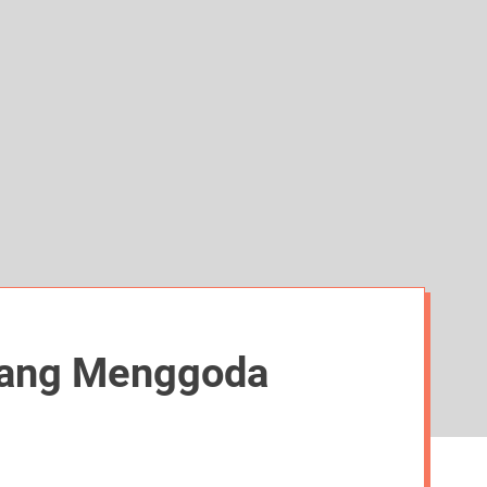
d
e
 yang Menggoda