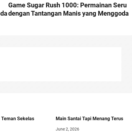
Game Sugar Rush 1000: Permainan Seru
nda
dengan Tantangan Manis yang Menggoda
 Teman Sekelas
Main Santai Tapi Menang Terus
June 2, 2026