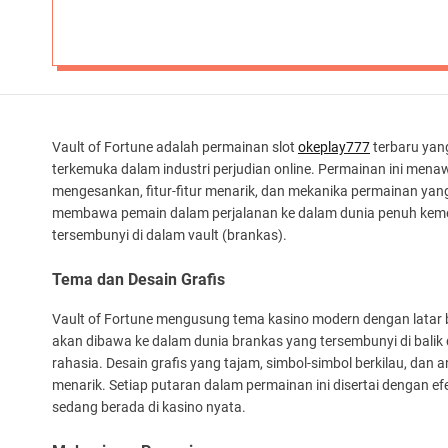
Vault of Fortune adalah permainan slot
okeplay777
terbaru yang
terkemuka dalam industri perjudian online. Permainan ini me
mengesankan, fitur-fitur menarik, dan mekanika permainan ya
membawa pemain dalam perjalanan ke dalam dunia penuh kem
tersembunyi di dalam vault (brankas).
Tema dan Desain Grafis
Vault of Fortune mengusung tema kasino modern dengan latar
akan dibawa ke dalam dunia brankas yang tersembunyi di balik 
rahasia. Desain grafis yang tajam, simbol-simbol berkilau, d
menarik. Setiap putaran dalam permainan ini disertai dengan 
sedang berada di kasino nyata.