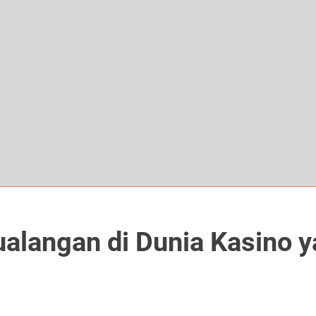
tualangan di Dunia Kasino