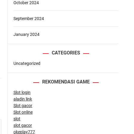
October 2024
September 2024
January 2024
CATEGORIES
Uncategorized
REKOMENDASI GAME
Slot login
aladin link
Slot gacor
Slot online
slot
slot gacor
okeplay777