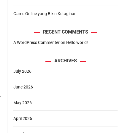
Game Online yang Bikin Ketagihan
RECENT COMMENTS
A WordPress Commenter
on
Hello world!
ARCHIVES
July 2026
June 2026
-
May 2026
April 2026