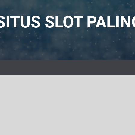
ITUS SLOT PALI