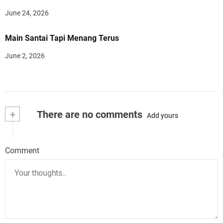
June 24, 2026
Main Santai Tapi Menang Terus
June 2, 2026
+
There are no comments
Add yours
Comment