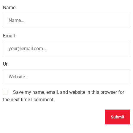
Name
Email
Url
Save my name, email, and website in this browser for
the next time I comment.