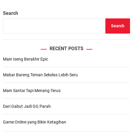
Search
Search
RECENT POSTS
Main Iseng Berakhir Epic
Mabar Bareng Teman Sekelas Lebih Seru
Main Santai Tapi Menang Terus
Dari Gabut Jadi GG Parah
Game Online yang Bikin Ketagihan