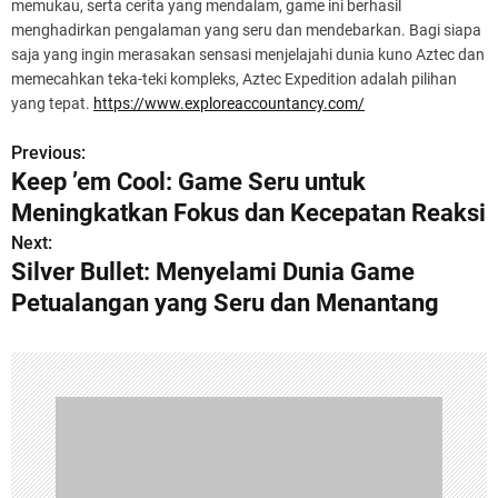
memukau, serta cerita yang mendalam, game ini berhasil
menghadirkan pengalaman yang seru dan mendebarkan. Bagi siapa
saja yang ingin merasakan sensasi menjelajahi dunia kuno Aztec dan
memecahkan teka-teki kompleks, Aztec Expedition adalah pilihan
yang tepat.
https://www.exploreaccountancy.com/
Previous:
P
Keep ’em Cool: Game Seru untuk
o
Meningkatkan Fokus dan Kecepatan Reaksi
s
Next:
Silver Bullet: Menyelami Dunia Game
t
Petualangan yang Seru dan Menantang
n
a
v
i
g