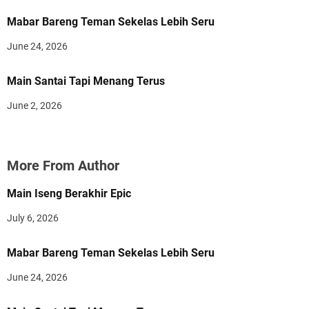
Mabar Bareng Teman Sekelas Lebih Seru
June 24, 2026
Main Santai Tapi Menang Terus
June 2, 2026
More From Author
Main Iseng Berakhir Epic
July 6, 2026
Mabar Bareng Teman Sekelas Lebih Seru
June 24, 2026