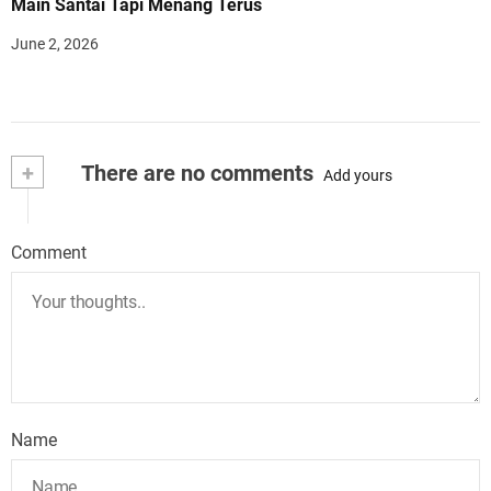
Main Santai Tapi Menang Terus
June 2, 2026
+
There are no comments
Add yours
Comment
Name