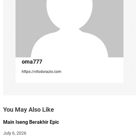
t
i
o
n
oma777
https://vitodorazio.com
You May Also Like
Main Iseng Berakhir Epic
July 6, 2026