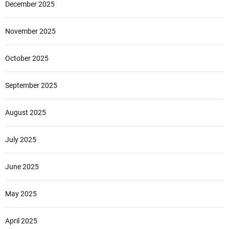
December 2025
November 2025
October 2025
September 2025
August 2025
July 2025
June 2025
May 2025
April 2025