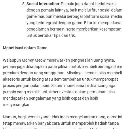
Social Interaction
: Pemain juga dapat berinteraksi
dengan pemain lainnya, baik melalui fitur sosial dalam
game maupun melalui berbagai platform sosial media
yang terintegrasi dengan game. Fitur ini memperkaya
pengalaman bermain, serta memberikan kesempatan
untuk bertukar tips dan trik.
Monetisasi dalam Game
Walaupun
Money Meow
menawarkan penghasilan uang nyata,
pemain juga dihadapkan pada pilihan untuk membeli berbagai item
premium dengan uang sungguhan. Misalnya, pemain bisa membeli
aksesoris untuk kucing atau item tambahan untuk mempercepat
proses pengumpulan poin. Sistem monetisasi ini dirancang agar
pemain yang memilih untuk berinvestasi dalam permainan bisa
mendapatkan pengalaman yang lebih cepat dan lebih
menyenangkan.
Namun, bagi pemain yang tidak ingin mengeluarkan uang, game ini
tetap menawarkan banyak cara untuk memperoleh hadiah tanpa