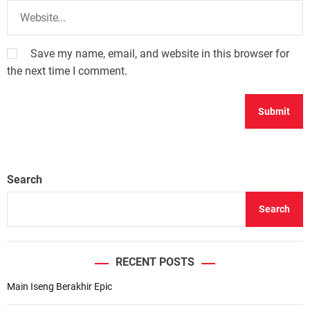
Save my name, email, and website in this browser for
the next time I comment.
Search
Search
RECENT POSTS
Main Iseng Berakhir Epic