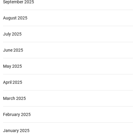
September 2025
August 2025
July 2025
June 2025
May 2025
April 2025
March 2025
February 2025
January 2025