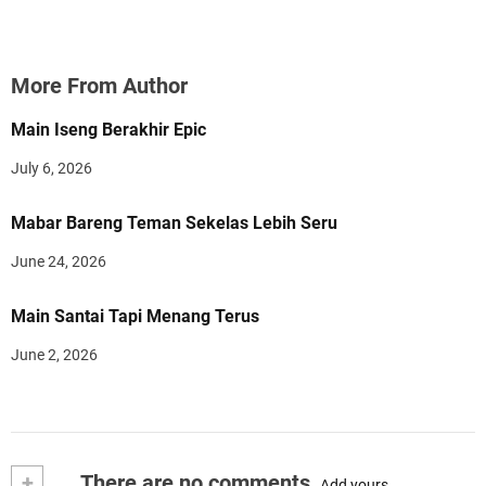
More From Author
Main Iseng Berakhir Epic
July 6, 2026
Mabar Bareng Teman Sekelas Lebih Seru
June 24, 2026
Main Santai Tapi Menang Terus
June 2, 2026
+
There are no comments
Add yours