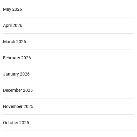
May 2026
April 2026
March 2026
February 2026
January 2026
December 2025
November 2025
October 2025